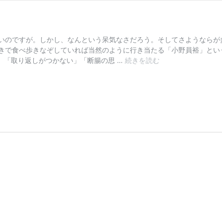
いのですが。しかし、なんという呆気なさだろう。そしてさようならが
きで食べ歩きなぞしていれば当然のように行き当たる「小野員裕」とい
【コ
 「取り返しがつかない」「断腸の思 …
続きを読む
ラ
ム】
さ
ら
ば、
小
野
員
裕
さ
ん。