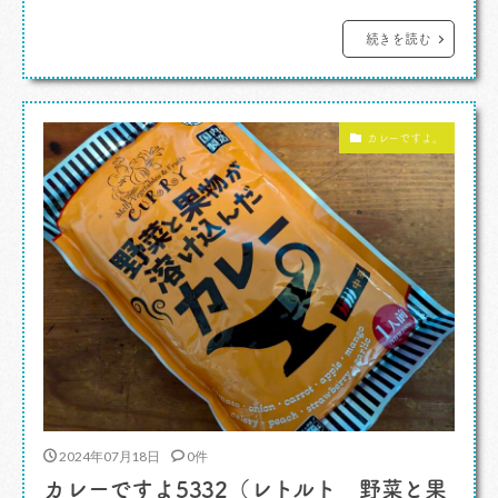
ンシリーズに新製品がやってきたのです。 カ
レーですよ。 あいかわらず36房のラインアッ
続きを読む
プは賑やかでとんがっています。なんだろうな
あ、すごく曖昧な言い方になりますが「音楽や旅
カレーですよ。
に溢れているラインアップ」になっていると […]
2024年07月18日
0件
カレーですよ5332（レトルト 野菜と果