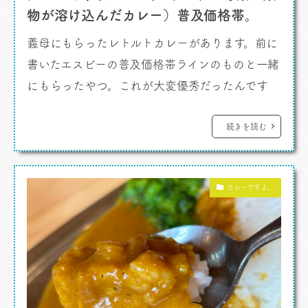
物が溶け込んだカレー）普及価格帯。
義母にもらったレトルトカレーがあります。前に
書いたエスビーの普及価格帯ラインのものと一緒
にもらったやつ。これが大変優秀だったんです
よ。好みの味だった。 カレーですよ。 欧風
の仕立てになってます。いちばんはじめにローレ
続きを読む
ルなどの香りがあがるのがね、おっと思わせま
す。それとトマトと野菜の旨みかな。味はファー
カレーですよ。
ストアタックですこし酸味を感じ、追っかけで
[…]