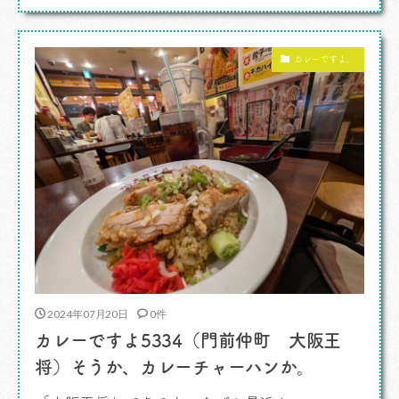
ラダもスマホもあぶない。暑さであぶない。すご
くあぶない。カラダのほうはとにかく涼しい場所
カレーですよ。
にね、外出の時はとにかく体を冷やすアイテムは
持ちましょう。なるべくエアコンがついた乗り物
で移 […]
2024年07月20日
0件
カレーですよ5334（門前仲町 大阪王
将）そうか、カレーチャーハンか。