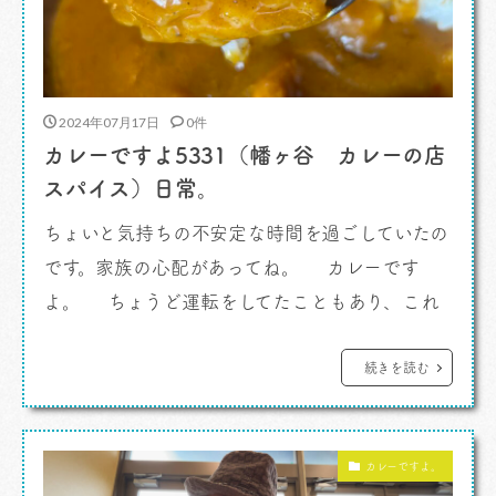
2024年07月17日
0件
カレーですよ5331（幡ヶ谷 カレーの店
スパイス）日常。
ちょいと気持ちの不安定な時間を過ごしていたの
です。家族の心配があってね。 カレーです
よ。 ちょうど運転をしてたこともあり、これ
は気をつけねばと気持ちを引き締めます。それと
同時にリラックスも必要だよね。ちょうどいい
続きを読む
な、甲州街道新宿あたり。もう少し行けば幡ヶ谷
にたどり着くからね。 こういう時は、いつもと
カレーですよ。
同じ、日常というものが支えになってくれるはず