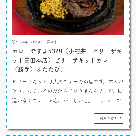
2024年07月14日
4件
カレーですよ5328（小村井 ビリーザキ
ッド墨田本店）ビリーザキッドカレー
（勝手）ふたたび。
ビリーザキッドは大衆ステーキの店です。本人が
そう言っているのだから当たり前なんですが、間
違いなくステーキ店。が、しかし。 カレーで
すよ。 カレーばかり食べているわたしのよう
な男としては、カレーをメニュー内に見出すこと
続きを読む
もできるんです。特殊能力です。できちゃったん