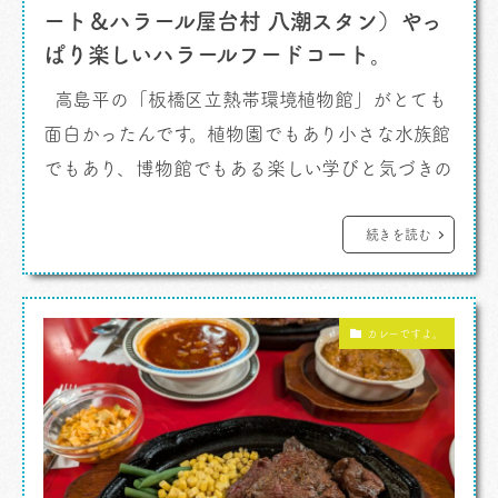
ート＆ハラール屋台村 八潮スタン）やっ
ぱり楽しいハラールフードコート。
高島平の「板橋区立熱帯環境植物館」がとても
面白かったんです。植物園でもあり小さな水族館
でもあり、博物館でもある楽しい学びと気づきの
場所。とても良い施設です。 友人と巡り、会い
たかった人に会えました。 カレーですよ。
続きを読む
それで、そのあとクルマ移動、埼玉八潮へと向か
ったんです。 八潮とくればヤシオスタン、という
カレーですよ。
ことで、ケンさんに付き合 […]