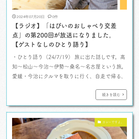
2024年07月20日
0件
【ラジオ】「はぴいのおしゃべり交差
点」の第200回が放送になりました。
【ゲストなしのひとり語り】
・ひとり語り（24/7/19） 旅に出た話しです。高
知〜松山〜今治〜伊勢〜桑名〜名古屋という旅。
愛媛・今治にクルマを取りに行く、自走で帰る、
というちょっと変わった旅になったんです。わた
しの旅は神社仏閣、景勝地に博物館。そういう場
続きを読む
所には一切行きません。地域の人の生活がある場
所を訪ね歩きます。 それはつまり、スーパーマー
カレーですよ。
ケット。地元の人の食を見ればその場所の文化
が浮かび上がってきます。そういう旅、楽し […]