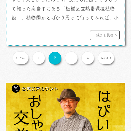
て知った高島平にある「板橋区立熱帯環境植物
館」。植物園かとばかり思って行ってみれば、小
さな水族館でもあり、博物館でもあって、とても
興味深い展示のある良い場所だったんですよ。
続きを読む
6/25からはじまった「マレーシアの食文化「ご
はん紀行展」」という展示とトークショーを目当
2
Prev
1
3
4
Next
てに出かけて行きました。 「板橋区立熱帯環境
植物館」 は、東南ア […]