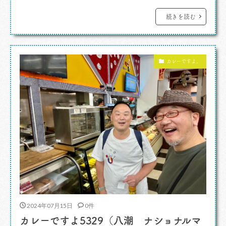
成をして。その完成品の書類を持って城東警察ま
で出向き、提出。よしよし、、じゃない。窓口
続きを読む
で書式がこれではダメだといわれて。幸いその場
で用紙をもらい書き写せばいいということで、完
カレーですよ。
成、手続きを終えました。さて、そんなバタバタ
[…]
2024年07月15日
0件
カレーですよ5329（八潮 ナショナルマ