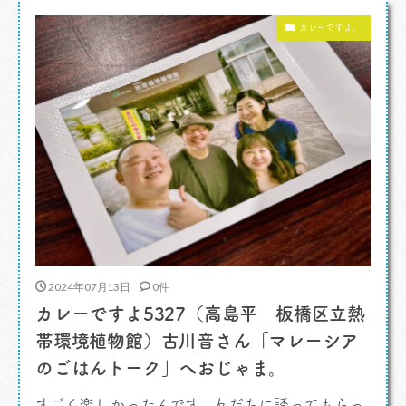
であるよ。 まずはいつも通りの 「インディア
カレーですよ。
ン」 を注文 […]
2024年07月13日
0件
カレーですよ5327（高島平 板橋区立熱
帯環境植物館）古川音さん「マレーシア
のごはんトーク」へおじゃま。
すごく楽しかったんです。友だちに誘ってもらっ