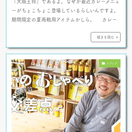
「大阪王将」であるよ。なぜか最近カレーメニュ
ーがちょこちょこ登場しているらしいんですよ。
期間限定の夏商戦用アイテムかしら。 カレー
ですよ。 なんでも地域によってやっているや
っていないがあるんだとか。なるほどねえ。 こ
続きを読む
の日はなんだか遅い時間にあてもなく、お腹をす
かして、、、っていつも通りか。クルマに乗って
メディア
ました。いつも通りか。 それでね、さっき […]