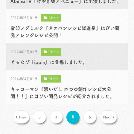
AbemaTV『けやき坂アベニュー』に出演しました。
2017年05月01日
Media
雪印メグミルク『ネオパンレシピ総選挙』はぴい開
発アレンジレシピ公開！
2017年02月03日
Media
ぐるなび「ippin」に登場しました。
2014年04月01日
Media
キッコーマン『濃いだし 本つゆ創作レシピ大公
開！！』にはぴい開発レシピが紹介されました。
5
Prev
3
4
6
Next