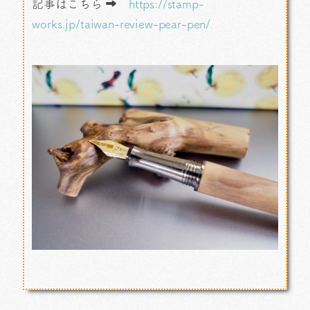
記事はこちら ➡
https://stamp-
works.jp/taiwan-review-pear-pen/