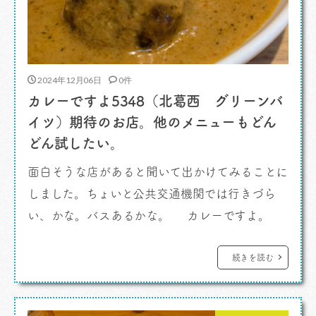
2024年12月06日
0件
カレーですよ5348（北葛西 グリーンバ
イツ）期待のお店。他のメニューもどん
どん試したい。
面白そうな店があると聞いて出かけてみることに
しました。ちょいと公共交通機関では行きづら
い、かな。バスあるかな。 カレーですよ。
わたしはわりと勝手知ったる場所である北葛
西。船堀街道沿い、真向かいに宇喜田公園の大
続きを読む
きな駐車場がありクルマで行っても困らないのは
ありがたいですね。看板にはオールベジの店とあ