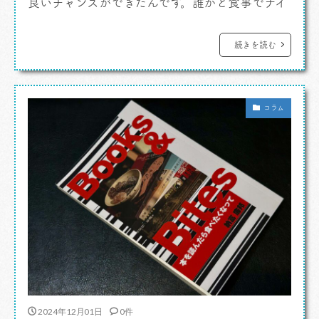
良いチャンスができたんです。誰かと食事でナイ
ルレストランというのは久しぶりだなあ。楽しい
会食となりました。遠方より友来たる、なので
続きを読む
す。 行き先は銀座、土曜日の 「ナイルレストラ
ン」 です。週末なので並びは覚悟したのです
コラム
が、うまくピー […]
2024年12月01日
0件