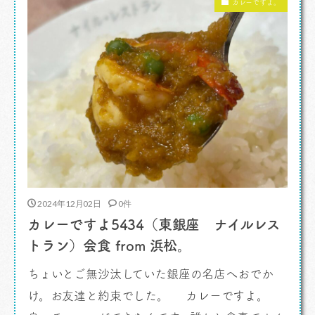
カレーですよ。
ダーパスをくぐってたんだが気がついたら「 […]
2024年12月02日
0件
カレーですよ5434（東銀座 ナイルレス
トラン）会食 from 浜松。
ちょいとご無沙汰していた銀座の名店へおでか
け。お友達と約束でした。 カレーですよ。