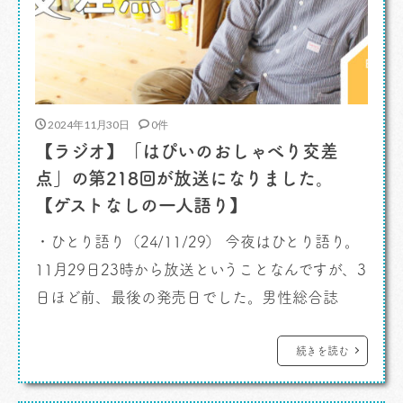
2024年11月30日
0件
【ラジオ】「はぴいのおしゃべり交差
点」の第218回が放送になりました。
【ゲストなしの一人語り】
・ひとり語り（24/11/29） 今夜はひとり語り。
11月29日23時から放送ということなんですが、3
日ほど前、最後の発売日でした。男性総合誌
「エキサイティングマックス！」。これを最後に
休刊です。とうぜんわたくしの連載「それでもカ
続きを読む
レーは食べ物である。」も連載終了。なんという