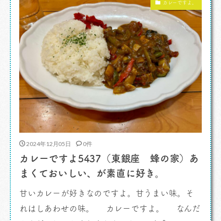
カレーですよ。
ってこれまたうれしい。インド料理はベジで十分
美 […]
2024年12月05日
0件
カレーですよ5437（東銀座 蜂の家）あ
まくておいしい、が素直に好き。
甘いカレーが好きなのですよ。甘うまい味。そ
れはしあわせの味。 カレーですよ。 なんだ