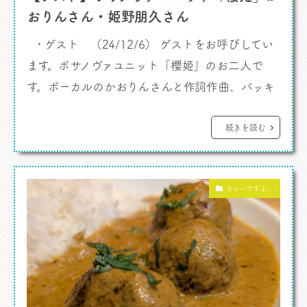
おりんさん・姫野朋久さん
・ゲスト （24/12/6） ゲストをお呼びしてい
ます。ボサノヴァユニット「櫻姫」のお二人で
す。ボーカルのかおりんさんと作詞作曲、バッキ
ングまでこなす姫野朋久さん。2021年結成の音
楽ユニットです。ボサノバアレンジのカバー曲も
続きを読む
得意技、オリジナルももちろんやってらっしゃる
んです。 姫野さんとのお話の中でサンバから派生
カレーですよ。
したボサノバ、地域によっての音楽の違いと振れ
幅のようなお話が飛び出して […]