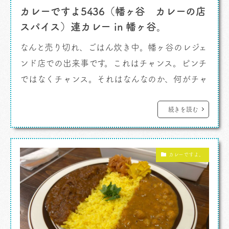
カレーですよ5436（幡ヶ谷 カレーの店
スパイス）連カレー in 幡ヶ谷。
なんと売り切れ、ごはん炊き中。幡ヶ谷のレジェ
ンド店での出来事です。これはチャンス。ピンチ
ではなくチャンス。それはなんなのか、何がチャ
ンスなのか。 カレーですよ。 どうしても幡
ヶ谷に来るとハタガヤレジェンドカレーライス
続きを読む
「スパイス」に行ってしまうわけですよ。という
よりさっきクルマでで甲州街道、山手通りのアン
カレーですよ。
ダーパスをくぐってたんだが気がついたら「 […]