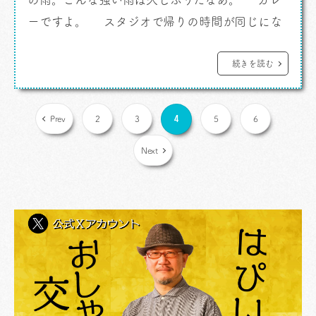
ーですよ。 スタジオで帰りの時間が同じにな
ったお二人をおうちまでお送りすることにしたん
です。天気予報に雨って出てたしね。そうしたら
続きを読む
クルマに乗った直後に結構な雨。お誘いしてよか
った。 それで、向かった方面的に行きも帰りも
4
Prev
2
3
5
6
通りかかるのが 「パトワー […]
Next