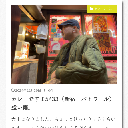
ことだ。そんなお話しをつらつらと。 まだまだ
カレーですよ。
雑誌には役割があると思いますが、それも減って
きているというのも事実。 […]
2024年11月29日
0件
カレーですよ5433（新宿 パトワール）
強い雨。
大雨になりました。ちょっとびっくりするくらい
の雨。こんな強い雨は久しぶりだなあ。 カレ