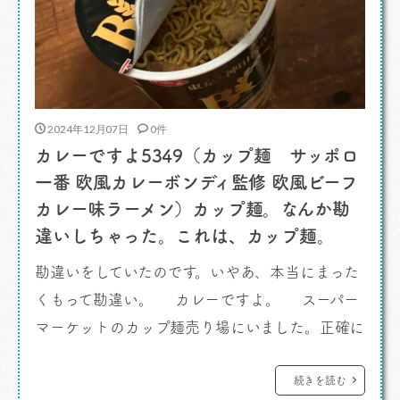
2024年12月07日
0件
カレーですよ5349（カップ麺 サッポロ
一番 欧風カレーボンディ監修 欧風ビーフ
カレー味ラーメン）カップ麺。なんか勘
違いしちゃった。これは、カップ麺。
勘違いをしていたのです。いやあ、本当にまった
くもって勘違い。 カレーですよ。 スーパー
マーケットのカップ麺売り場にいました。正確に
はカレー売り場を探していて隣の列のカップ麺売
り場を通りかかったという感じ。 面白いの発
続きを読む