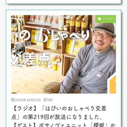
見。かいました。 「サッポロ一番 欧風カレー
ボンディ監修 欧風ビーフカレー味ラーメン」 お
メディア
お〜ボンデ […]
2024年12月07日
0件
【ラジオ】「はぴいのおしゃべり交差
点」の第219回が放送になりました。
【ゲスト】ボサノヴァユニット「櫻姫」か