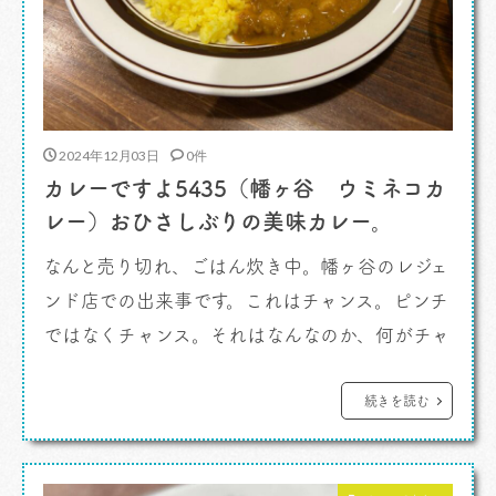
2024年12月03日
0件
カレーですよ5435（幡ヶ谷 ウミネコカ
レー）おひさしぶりの美味カレー。
なんと売り切れ、ごはん炊き中。幡ヶ谷のレジェ
ンド店での出来事です。これはチャンス。ピンチ
ではなくチャンス。それはなんなのか、何がチャ
ンスなのか。 カレーですよ。 どうしても幡
ヶ谷に来るとハタガヤレジェンドカレーライス
続きを読む
「スパイス」に行ってしまうわけですよ。という
よりさっきクルマでで甲州街道、山手通りのアン