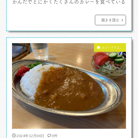
かんだでとにかくたくさんのカレーを食べている
わたしですが、基本子供舌。あまいもんだいす
き。それで別にいいと思ってます。で、カレー
続きを読む
も、どの方向のものもみんな好きなんですが、土
台に甘みがあるカレーはやっぱり好み、好きだな
カレーですよ。
あ。 銀座に用事で出かけたんですが、実は1カ
[…]
2024年12月04日
0件