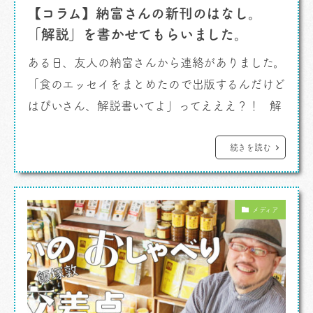
【コラム】納富さんの新刊のはなし。
「解説」を書かせてもらいました。
ある日、友人の納富さんから連絡がありました。
「食のエッセイをまとめたので出版するんだけど
はぴいさん、解説書いてよ」ってえええ？！ 解
説、そんなもん書いたことないんですけど。解説
ってあれでしょ？あとがきとかの前とか後につい
続きを読む
てるあれ。作家さんの本を読むとその作家さんと
同じくらい偉い先生が書いてたりするアレ。いや
メディア
いやいや、そんな滅相もない。そうは思ったんで
すが、その楽しそうな本を誰よりも先 […]