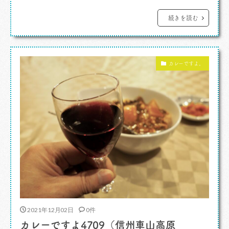
ナーとのおしゃべりを楽しんで、部屋に戻りまし
た。 いやあ、いいな。泊まり、いいな。いつも
続きを読む
だと夕飯のカレーを食べたらブラブラとクルマで
彷徨って、眠くなってクルマのシートで寝たり、
カレーですよ。
明け方部屋に戻ったり。それもわりと好きでやっ
てますが、おいしい夕食の後に気持ち […]
2021年12月02日
0件
カレーですよ4709（信州車山高原