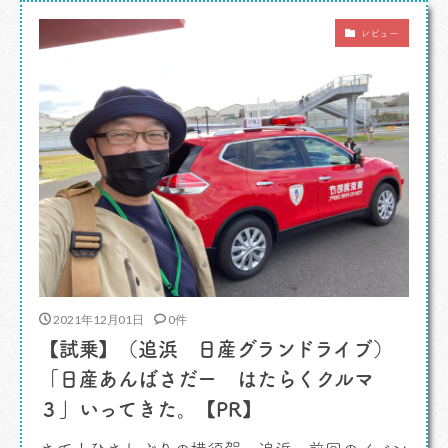
んで知ってたかというと 「インド発祥のホテル
レビュー
グループだから」 です。 わかりやすいぞ自分。
なにしろ「カレーで […]
2021年12月01日
0件
【試乗】（追浜 日産グランドライブ）
「日産あんばさだー はたらくクルマ
３」いってきた。【PR】