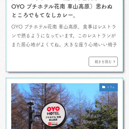
OYO プチホテル花南 車山高原）思わぬ
ところでもてなしカレー。
OYO プチホテル花南 車山高原、食事はレストラ
ンで摂るようになっています。このレストランが
また居心地がよくてね。大きな座り心地いい椅子
とこじんまりしているが天井が高いホールは穏や
かな暖かさで良い気分。奥のラウンジには大き
続きを読む
なファイヤーピットとアップライトピアノがしつ
らえてありました。 カレーですよ。 夕食、大
コラム
変おいしかったんです。 「霜降り馬刺しと絶品
たてがみプラン」と […]