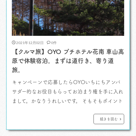
2021年12月02日
0件
【クルマ旅】OYO プチホテル花南 車山高
原で体験宿泊。まずは道行き、寄り道
旅。
キャンペーンで応募したらOYOいちにちアンバ
サダー的なお役目もらってお泊まり権を手に入れ
まして。かなりうれしいです。 そもそもポイント
も興味なく懸賞応募もせず宝くじも信じないわ
たしがなぜこのキャンペーンに乗ったかという
続きを読む
と、ですね。 OYOホテルを知っていたから。な