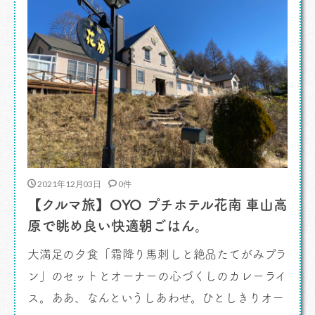
んでしょう？質問をして […]
2021年12月03日
0件
【クルマ旅】OYO プチホテル花南 車山高
原で眺め良い快適朝ごはん。
大満足の夕食「霜降り馬刺しと絶品たてがみプラ
ン」のセットとオーナーの心づくしのカレーライ
ス。ああ、なんというしあわせ。ひとしきりオー