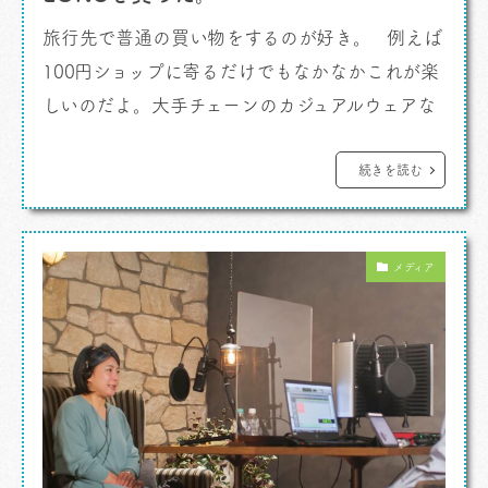
旅行先で普通の買い物をするのが好き。 例えば
100円ショップに寄るだけでもなかなかこれが楽
しいのだよ。大手チェーンのカジュアルウェアな
どの店も同様。それはね、その地域によって売れ
筋が違うため自分の地域の同じ店で売り切れた
続きを読む
ものがまだ残っていたり、サイズ、カラーを選べ
たり。そんなことが意外とあるんです。 若い頃に
メディア
商社にいましたが名古屋出張ではよく服や靴を買
って帰りました。東京と売れ筋が違 […]