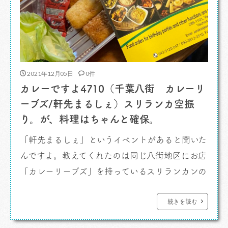
2021年12月05日
0件
カレーですよ4710（千葉八街 カレーリ
ーブズ/軒先まるしぇ）スリランカ空振
り。が、料理はちゃんと確保。
「軒先まるしぇ」というイベントがあると聞いた
んですよ。教えてくれたのは同じ八街地区にお店
「カレーリーブズ」を持っているスリランカンの
女性、ジャナカさん。 お店に行った時にこうい
うお祭りがあるよ、と教えてくれて、開催の2日
続きを読む
前にリマインド。メッセンジャーで伝えてくれま