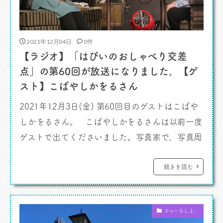
2021年12月04日
0件
【ラジオ】「はぴいのおしゃべり交差
点」の第60回が放送になりました。【ゲ
スト】こばやしかをるさん
2021年12月3日(金) 第60回目のゲストはこばや
しかをるさん。 こばやしかをるさんは以前一度
ゲストで出てくださいました。写真家で、写真周
りの色々な案件を何でもこなせるマルチパーパス
な腕を持ってらっしゃる活動的写真家さん。今回
続きを読む
お呼びしたのは写真家の活動と関連してご自分で
ブランドを持ったから。「LOOPIE」という名
カレーなしよ。
前。雑貨ブランドみたいですが、何を作っている