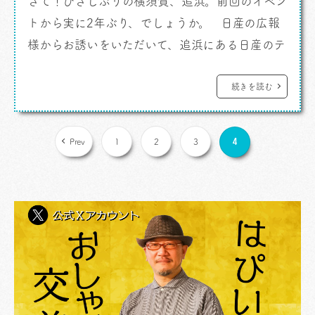
さて！ひさしぶりの横須賀、追浜。前回のイベン
トから実に2年ぶり、でしょうか。 日産の広報
様からお誘いをいただいて、追浜にある日産のテ
ストドライブ施設「グランドライブ」へ。何度も
足を運んでいますがここにくると毎回ワクワクす
続きを読む
るんです。なにしろ元々が日産の開発用テストコ
ースですから。そういうのにグッとくるクルマ好
4
Prev
1
2
3
きなわけです。 この日のブロガー/プレスイベン
ト、 「日産あんば […]