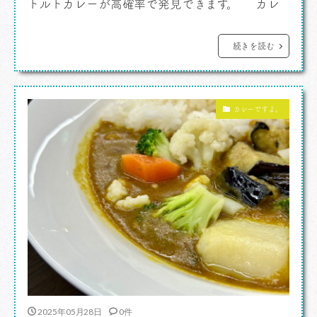
トルトカレーが高確率で発見できます。 カレ
ーですよ。 あっ！これ。これはあの「シャン
ゴ」のレトルトカレーじゃないの。二度見してし
続きを読む
まったぞ。 冒頭で「レトルトカレー」と書いた
んですが、そうなんですが、これは実はレトルト
カレーですよ。
カレーであってレトルトカレーではないので
[…]
2025年05月28日
0件