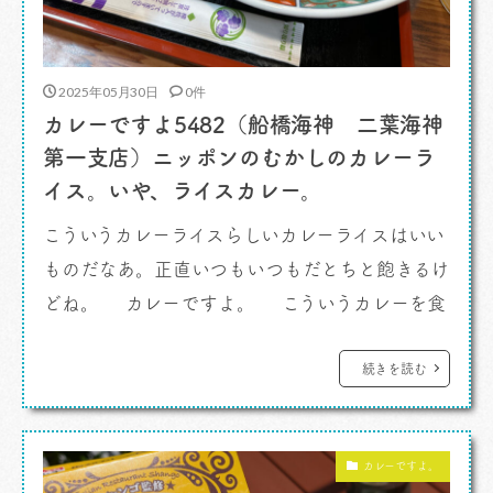
2025年05月30日
0件
カレーですよ5482（船橋海神 二葉海神
第一支店）ニッポンのむかしのカレーラ
イス。いや、ライスカレー。
こういうカレーライスらしいカレーライスはいい
ものだなあ。正直いつもいつもだとちと飽きるけ
どね。 カレーですよ。 こういうカレーを食
べると意識が、カレー感がリセットされるんで
す。スパイスカレーとかインドカレーとかが氾濫
続きを読む
する現在、そもそもニッポンのカレーライスはこ
ういうものだったのではないかしら、など思い起
カレーですよ。
こされ目が覚めるんですよ。そしてわたしに