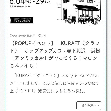
2025年05月31日
0件
【POPUPイベント】「KURAFT（クラフ
ト）」ポップアップカフェ@下北沢 浜松
「アンミッカル」がやってくる！マロン
さんデイも！
「KURAFT（クラフト）」というメディアがス
タートしまして。そんな話しは何度かSNSで取り
上げています。発表会にももちろん参加。
「KURAFT」メディア発表会～地方創生への新た
な挑戦～ わたしはそこでライターなどやってお
続きを読む