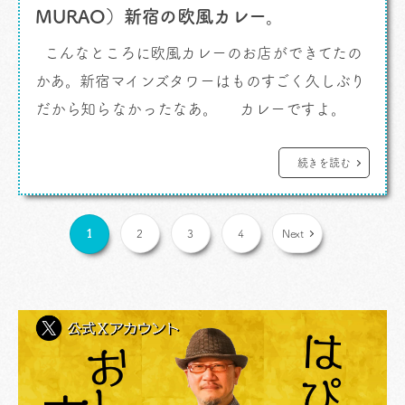
MURAO）新宿の欧風カレー。
こんなところに欧風カレーのお店ができてたの
かあ。新宿マインズタワーはものすごく久しぶり
だから知らなかったなあ。 カレーですよ。
サザンテラスとデッキで接続している割には新宿
に買い物や遊びにくる人たちが意外と知らない高
続きを読む
層ビル、新宿マインズタワー。それはそうだろう
なあ。基本、オフィスビルだから。新宿駅南口か
1
2
3
4
Next
らほど近い高層オフィスビル […]