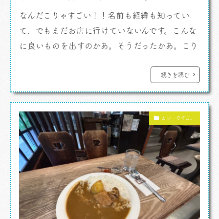
なんだこりゃすごい！！名前も経緯も知ってい
て、でもまだお店に行けていないんです。こんな
に良いものを出すのかあ。そうだったかあ。こり
ゃあ早々に行かないと。そんなお弁当を食べまし
た。 カレーですよ。 弁当をもらったんであ
続きを読む
るよ。東京国際展示場の南棟でのこと。松さん
が大変なことになってるんです。カレーで世界を
カレーですよ。
救うらしいのだ。いろいろと想像を越えてくる
[…]