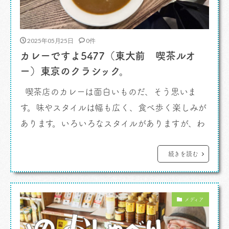
2025年05月25日
0件
カレーですよ5477（東大前 喫茶ルオ
ー）東京のクラシック。
喫茶店のカレーは面白いものだ、そう思いま
す。味やスタイルは幅も広く、食べ歩く楽しみが
あります。いろいろなスタイルがありますが、わ
たしのイメージする喫茶店のカレーは西洋出汁を
生かした甘さを控えめにしたカレー。つまり、
続きを読む
CoCo壱番屋のあれに似た感じ。そして、あれが
ちょいと苦手なのです。本郷あたりにいました。
メディア
カレーですよ。 喫茶店の […]