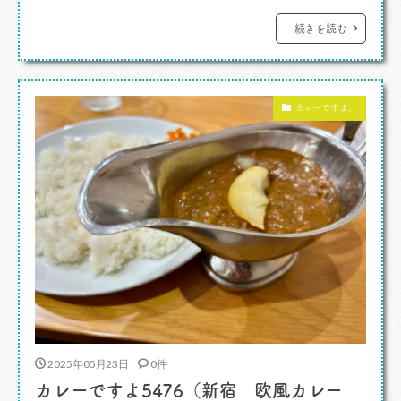
カメラが出て、その発表会、ポラロイドカメラで
す。「Polaroid Flip」という名前。ポラロイドカ
続きを読む
メラのデザインの系譜の中にちゃんと組み込まれ
いるなあ、という外観。 ひとつ前に出た
カレーですよ。
「Polaroid I-2」はマニュアル操作ができるマニ
アックなインスタント […]
2025年05月23日
0件
カレーですよ5476（新宿 欧風カレー