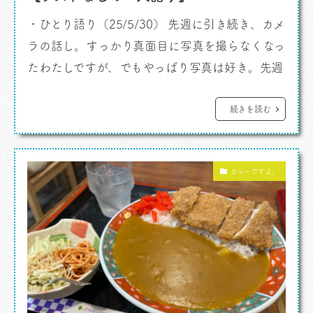
・ひとり語り（25/5/30） 先週に引き続き、カメ
ラの話し。すっかり真面目に写真を撮らなくなっ
たわたしですが、でもやっぱり写真は好き。先週
はポラロイドカメラ、インスタントカメラの話を
しました。そのながれで4月の中頃に買ったトイ
続きを読む
デジカメの話しを少し。これが面白いんだ。感熱
紙プリンター付きキッズデジカメ、というジャン
カレーですよ。
ルのもの。 これで写真を撮るとインスタントカ
メラで撮る世界で1枚きりの写真とちょと似 […]