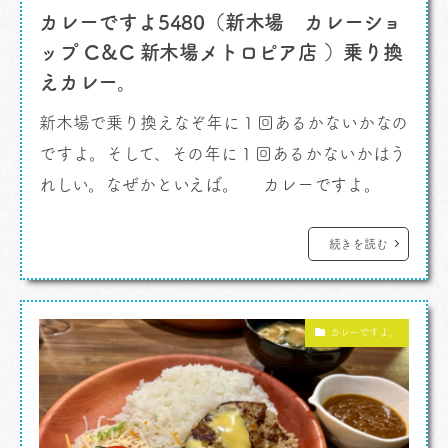
カレーですよ5480（新木場 カレーショ
ップ C＆C 新木場メトロピア店 ）乗り換
えカレー。
新木場で乗り換えなぞ年に１回あるかないかなの
ですよ。そして、その年に１回あるかないかはう
れしい。なぜかといえば。 カレーですよ。
ご存知の「カレーショップ C＆C」があるからな
のです。「C＆C、どこにでもあるじゃん」ごも
続きを読む
っとも。しかし駅にあるC＆Cは格別なのです
よ。乗り換えの一瞬にカレーを差し込めるという
カレーですよ。
あの嬉しさ。たまらないものがあるのです […]