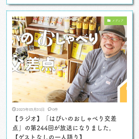
ります。わたしの書いた記事がもう出ているよ。
日本のあちこちに宿る「ひと」「わざ」「伝統」
メディア
や「手仕事」などに光を当てて現代的な切り口で
多くの人に見て […]
2025年05月31日
0件
【ラジオ】「はぴいのおしゃべり交差
点」の第244回が放送になりました。
【ゲストなしの一人語り】