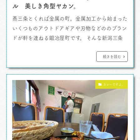
ル 美しき角型ヤカン。
燕三条とくれば金属の町。金属加工から始まった
いくつものアウトドアギアや刃物などののブラン
ドが軒を連ねる鍛冶屋町です。 そんな新潟三条
にある山谷産業は「村の鍛冶屋」というズバリの
名前を持つブランドを展開しておりアウトドアギ
続きを読む
ア通がよく話題にしていたのを知っていました。
今回、同じく燕三条の杉山金属とのコラボレーシ
カレーですよ。
ョンで山谷産業が新しく始めた「TSBBQ」ブラ
ンドから販売となったのがこれ。 […]