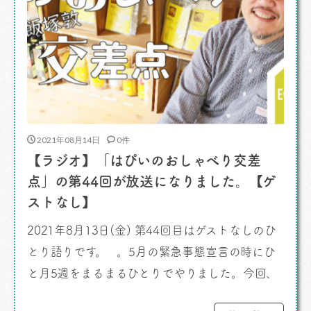
2021年08月14日
0件
【ラジオ】「はぴいのおしゃべり交差
点」の第44回が放送になりました。【ゲ
ストなし】
2021年8月13日(金) 第44回目はゲストなしのひ
とり語りです。 。5月の緊急事態宣言の時にひ
と月5週をまるまるひとりでやりました。今回、
感染者数の増大を鑑み、5月ひと月に続いてまた