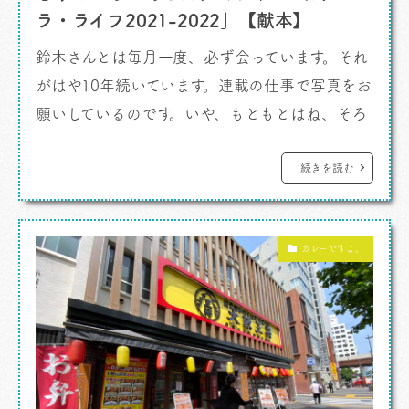
ラ・ライフ2021-2022」【献本】
鈴木さんとは毎月一度、必ず会っています。それ
がはや10年続いています。連載の仕事で写真をお
願いしているのです。いや、もともとはね、そろ
そろ１２０回が見えてきたわたしの月刊連載、鈴
木さんが作ってくれた企画なのです。もちろん編
続きを読む
集長の西永さんともいっしょに作ってきました。
3人４脚です。 なんだかかんだかカメラマンをや
カレーですよ。
ってもらっちゃっているのですが、これはもう破
格に贅沢なことなのです。 鈴木 […]