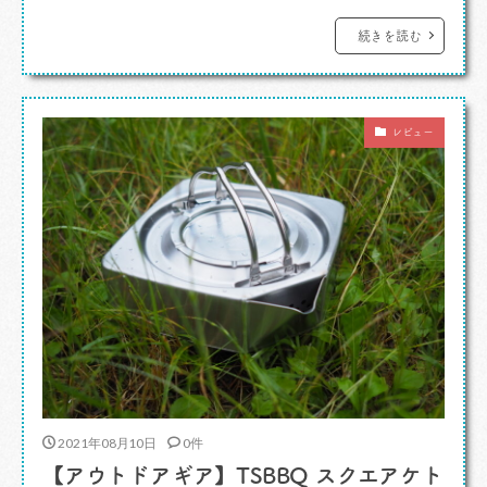
作り上げたのが仙台のにしき食品でした。 カ
レーですよ。 その時に商品企画をやっていた
続きを読む
人物とカレー業界のレジェンド研究家が日本人の
インド料理シェフのトップたちを繋ぎ、イベン
レビュー
ト、出版、企画販売などの活動する「LOV […]
2021年08月10日
0件
【アウトドアギア】TSBBQ スクエアケト