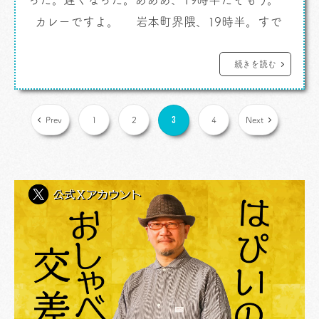
カレーですよ。 岩本町界隈、19時半。すで
に人影少なくわたしのお夕飯は何処、みたいな
ピンチに陥っておりました。そんな最中であるの
続きを読む
にいつもの道を外れてフラフラと歩きます。町ブ
ラ魂はピンチの時にも発動してしまうのです、困
3
Prev
1
2
4
Next
ったもんだ。 たまたま見つけたありがた […]