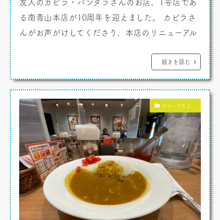
友人のカピラ・バンダラさんのお店、1号店であ
る南青山本店が10周年を迎えました。 カピラさ
んがお声がけしてくださり、本店のリニューアル
と10周年記念の、ごく親しい仲のメンバーだけを
交えたお披露目会におじゃまをしました。 カ
続きを読む
レーですよ。 6/23がリニューアルグランドオ
ープンでした。 その前日。 訪ねていくと在日ス
カレーですよ。
リランカ大使館の知った顔の方々 […]