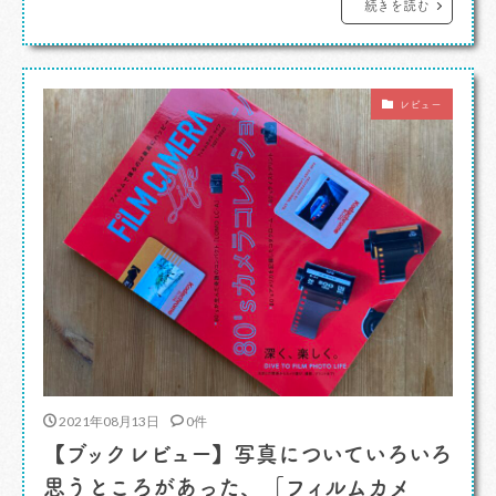
ひと月、ひとり語りでいこうと思います。 前回も
続きを読む
書いたのですが、わたしの番組はやっぱり対面、
スタジオでおしゃべり、ライブ感というところに
レビュー
拘りたくて、それが自分らしいと思っているんで
すよね。とはいえゲスト […]
2021年08月13日
0件
【ブックレビュー】写真についていろいろ
思うところがあった、「フィルムカメ