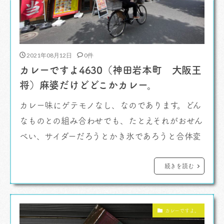
2021年08月12日
0件
カレーですよ4630（神田岩本町 大阪王
将）麻婆だけどどこかカレー。
カレー味にゲテモノなし、なのであります。どん
なものとの組み合わせでも、たとえそれがおせん
べい、サイダーだろうとかき氷であろうと合体変
身を繰り返し、わりと成功してしまうのがカレー
味。 カレーですよ。 午前中から仕事で入っ
続きを読む
てはやもうお昼。デジタルキッチンで仕事をして
いるとあっという間に時間が経ってしまいます。
カレーですよ。
さて、ランチだランチだ。今日は忙しいか […]