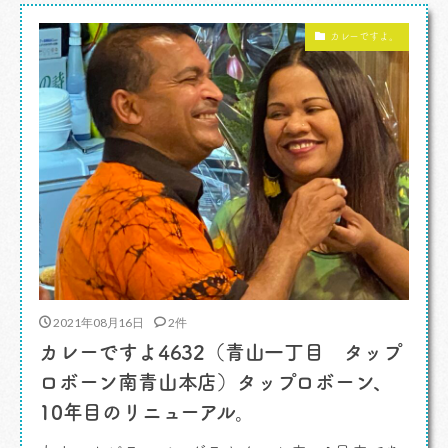
となります。金曜深夜は変わりません。1時間早
カレーですよ。
く始まります。 金曜23時からの30分、変わらず
にお付き合いくださいませ。 […]
2021年08月16日
2件
カレーですよ4632（青山一丁目 タップ
ロボーン南青山本店）タップロボーン、
10年目のリニューアル。