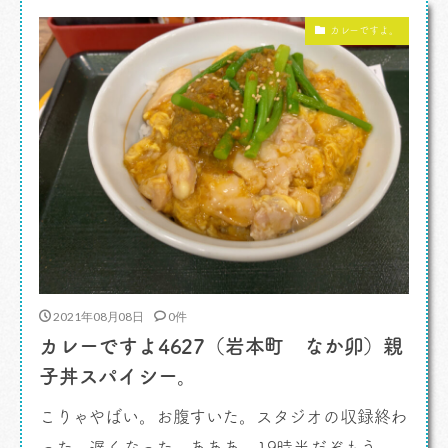
ラン選び放題というわけです。インドのレストラ
カレーですよ。
ン料理とはまたちょっと違うニュアンスの、ス
[…]
2021年08月08日
0件
カレーですよ4627（岩本町 なか卯）親
子丼スパイシー。
こりゃやばい。お腹すいた。スタジオの収録終わ
った。遅くなった。あああ、19時半だぞもう。