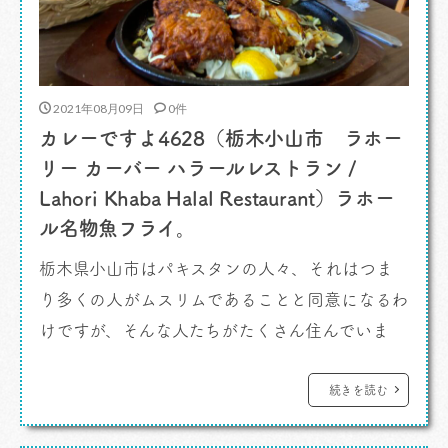
2021年08月09日
0件
カレーですよ4628（栃木小山市 ラホー
リー カーバー ハラールレストラン /
Lahori Khaba Halal Restaurant）ラホー
ル名物魚フライ。
栃木県小山市はパキスタンの人々、それはつま
り多くの人がムスリムであることと同意になるわ
けですが、そんな人たちがたくさん住んでいま
す。そういうような話しを前にもしましたよね。
カレーですよ。 ムスリムコミュニティが多
続きを読む
く存在する栃木県小山市あたり。ハラールレスト