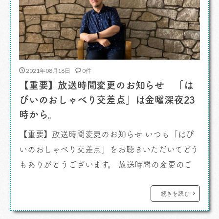
2021年08月16日
0件
【重要】放送時間変更のお知らせ 「は
ぴいのおしゃべり交差点」は金曜深夜23
時から。
【重要】放送時間変更のお知らせ いつも「はぴ
いのおしゃべり交差点」をお聴きいただいてどう
もありがとうございます。 放送時間の変更のご
案内です。 今週末金曜日の放送から放送時間が
変更になります。いままでは金曜深夜0時でした
続きを読む
が8月20日金曜日の放送より23時からのオンエア