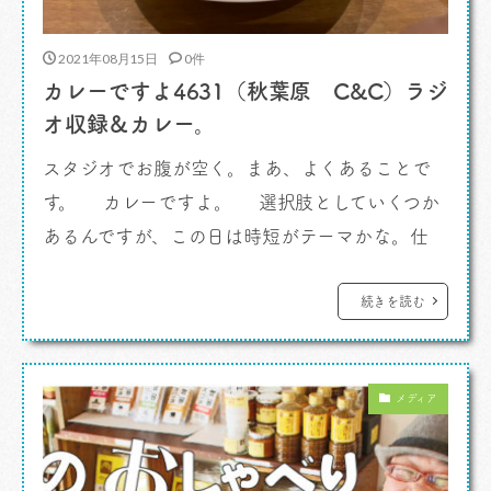
2021年08月15日
0件
カレーですよ4631（秋葉原 C&C）ラジ
オ収録＆カレー。
スタジオでお腹が空く。まあ、よくあることで
す。 カレーですよ。 選択肢としていくつか
あるんですが、この日は時短がテーマかな。仕
事、やること、いっぱいです。 「アールティ」は
秋葉原のインドカレーでダントツの名店。逆に時
続きを読む
間をかけないともったいないお店です。お手軽に
「すき家」「なか卯」という手もあります。「小
メディア
諸そば」はカレー味選ばないよなあ。普通に
[…]