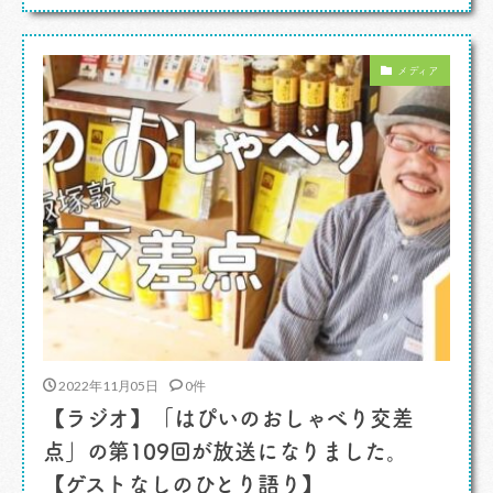
すよ。 そういう中で個人商店の冷凍製品が当
たり前のように広がり、わたしたちカスタマーも
メディア
それを受け入れました。外食を根っこ […]
2022年11月05日
0件
【ラジオ】「はぴいのおしゃべり交差
点」の第109回が放送になりました。
【ゲストなしのひとり語り】