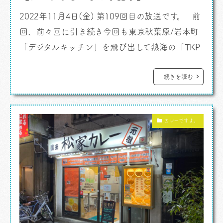
2022年11月4日(金) 第109回目の放送です。 前
回、前々回に引き続き今回も東京秋葉原/岩本町
「デジタルキッチン」を飛び出して熱海の「TKP
HOTEL＆RESORT レクトーレ熱海小嵐」からお
届け。 デジタルキッチンのチームとワーケーショ
続きを読む
ン。チームメンバーにゲストで出てもらった先週
と先々週。2本録って、テンション上がったまま
カレーですよ。
のひとり語りに突入です。テーマは「アジアの小
さな三輪 […]