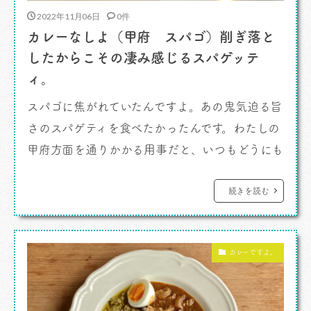
2022年11月06日
0件
カレーなしよ（甲府 スパゴ）削ぎ落と
したからこその凄み感じるスパゲッテ
ィ。
スパゴに焦がれていたんですよ。あの鬼気迫る旨
さのスパゲティを食べたかったんです。わたしの
甲府方面を通りかかる用事だと、いつもどうにも
時間が合わなかったんだよね。 カレーなし
よ。 この日はスパゴのランチタイムにシリア
続きを読む
スに時間調整をして高速道路を使って間違えのな
いよう、辿り着きました。ちゃんと狙わないとダ
カレーですよ。
メだな。 で、やはり素晴らしいものであると
[…]