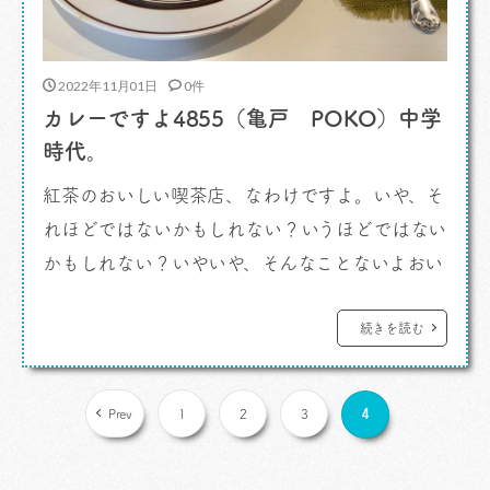
2022年11月01日
0件
カレーですよ4855（亀戸 POKO）中学
時代。
紅茶のおいしい喫茶店、なわけですよ。いや、そ
れほどではないかもしれない？いうほどではない
かもしれない？いやいや、そんなことないよおい
しいよ。（すみません、悪口じゃなくてね、文脈
として） カレーですよ。 中学生のわたしは
続きを読む
そこでよく紅茶を飲んでいた記憶があります。お
いしかったな。初めて覚えた「喫茶店がよい」の
4
Prev
1
2
3
味なのです。 むかしむかし、亀戸駅の裏 […]