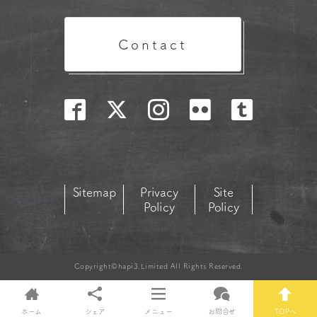
Contact
Sitemap
Privacy
Site
Policy
Policy
Copyright©hapi3.Limited All Rights Reserved.
ホーム
シェア
メニュー
お問合せ
TOPへ