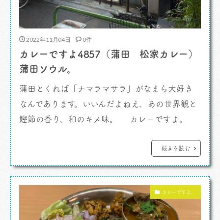
2022年11月04日
0件
カレーですよ4857（蒲田 松家カレー）
蒲田ソウル。
蒲田とくれば「ナマラマサラ」がなまら大好き
なんであります。いいんだよねえ、あの世界観と
鰹節の香り、和のキメ味。 カレーですよ。
そんな自分の中の「蒲田といえば！」のお店、と
はいえやっていない時間帯では致し方ない。当然
続きを読む
インディアンもやってないし。 そうなると蒲田
では一択。 23時まで営業というのは頼もしい。
カレーですよ。
蒲田でおそくなったら、 […]