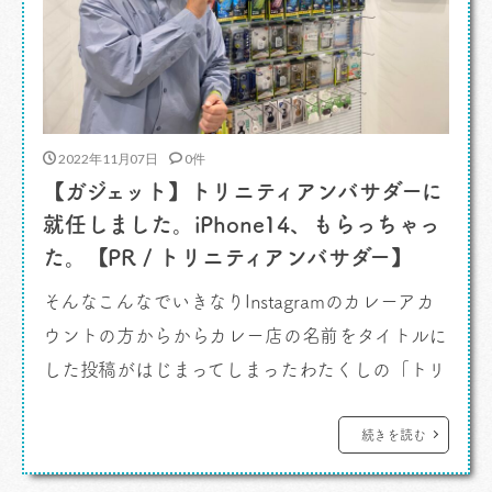
2022年11月07日
0件
【ガジェット】トリニティアンバサダーに
就任しました。iPhone14、もらっちゃっ
た。【PR / トリニティアンバサダー】
そんなこんなでいきなりInstagramのカレーアカ
ウントの方からからカレー店の名前をタイトルに
した投稿がはじまってしまったわたくしの「トリ
ニティアンバサダー」就任劇。 これでいいわけな
い！ということで、改めてまして。 11月1日、
続きを読む
わたくしはぴい、 「トリニティアンバサダー」