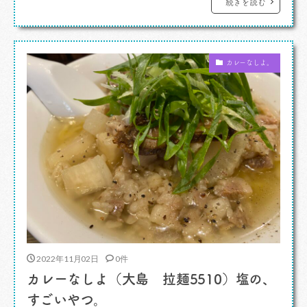
てクルマでの移動を多くしています。それもこれ
続きを読む
も新型コロナ対策の一環。取材でいろいろなお
店にお邪魔するのでなるべく公共交通機関を避け
カレーなしよ。
てお店さんのリスクを減らさねばと心がけて
[…]
2022年11月02日
0件
カレーなしよ（大島 拉麺5510）塩の、
すごいやつ。