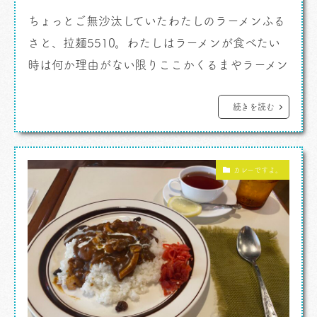
ちょっとご無沙汰していたわたしのラーメンふる
さと、拉麺5510。わたしはラーメンが食べたい
時は何か理由がない限りここかくるまやラーメン
になるんです。ほとんどそうです。 とにかく歩い
て通える天才の店で、ラーメン好きだったらその
続きを読む
環境ヤバいはず。カレー好きで命拾いです。 こ
の日の「ほんいつ」、本日の一杯は、 「牛すじ
カレーですよ。
塩煮込みラーメン」 相変わらずの快作であり怪
作 […]