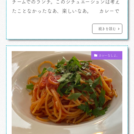
チームでのランチ。このシチュエーションは考え
たことなかったなあ、楽しいなあ。 カレーで
すよ。 人とカレーを食べることが極端に少な
いわたし（取材と記録がほとんどとなる為）とし
続きを読む
てはなんともいえぬ嬉しさ、新鮮さがあるので
す。仲の良いビジネスチームのメンバーではある
カレーなしよ。
んですが、そのメンバーごと熱海にいるという
[…]