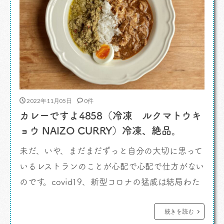
2022年11月05日
0件
カレーですよ4858（冷凍 ルクマトウキ
ョウ NAIZO CURRY）冷凍、絶品。
未だ、いや、まだまだずっと自分の大切に思って
いるレストランのことが心配で心配で仕方がない
のです。covid19、新型コロナの猛威は結局わた
したちにマスクとワクチンと慣れを作り出しなが
らまだまだ収まる感がありません。 カレーで
続きを読む