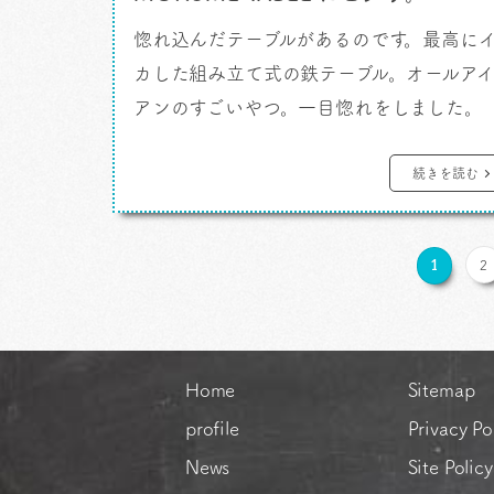
惚れ込んだテーブルがあるのです。最高に
カした組み立て式の鉄テーブル。オールア
アンのすごいやつ。一目惚れをしました。
結構な値段とそのカッコ良すぎる見た目に
ちょいと慄きしばらく距離を置いていたん
続きを読む
すが、やはり欲しくて最終、手に入れまし
た。 そして思い知るのです。 TRIPATH
1
2
PRODUCTS社のサイトを見てその機能と
しさに浮かれて忘れていました。
「MOKUME […]
Home
Sitemap
profile
Privacy Po
News
Site Policy