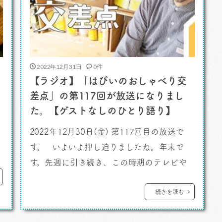
2022年12月31日
0件
【ラジオ】「はぴいのおしゃべり交
差点」の第117回が放送になりまし
た。【ゲストなしのひとり語り】
）
2022年12月30日(金) 第117回目の放送で
す。 いよいよ押し迫りましたね。年末で
す。先週に引き続き、この時期のテレビや
は
ラジオ、雑誌などの特集「今年の振り返
り」を「はぴいのおしゃべり交差点」でも
続きを読む
やってみようと思いました。もうちょっと皆