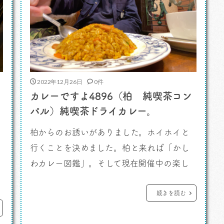
2022年12月26日
0件
カレーですよ4896（柏 純喫茶コン
パル）純喫茶ドライカレー。
柏からのお誘いがありました。ホイホイと
行くことを決めました。柏と来れば「かし
わカレー図鑑」。そして現在開催中の楽し
いカレースタンプラリー「カシワカレーク
エスト2022」です。 カレーですよ。
続きを読む
「かしわカレー図鑑」代表の波木さんから