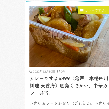
とに。近くてうれしいねえ。 「スパイス
フェ」 […]
カレーですよ。
2022年12月30日
0件
カレーですよ4899（亀戸 本格四川
料理 天香府）四角くでかい、中華カ
レー弁当。
四角いカレーをあなたはご存知か。四角い