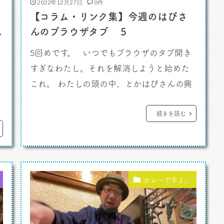
2022年12月27日
0件
【コラム・リンク集】今週のはぴさ
ス
んのブラウザタブ ５
5回めです。 いつでもブラウザのタブ開き
すぎなわたし。それを解消しようと始めた
。
これ。 わたしの頭の中、とかはぴさんの興
味の向き、アイディアのモト、みたいなのが
見えるかもと始めました。 モニターの中で
続きを読む
大量に溜まっていくタブをリサイクルです。
これによって浮かばれないタブたちが成仏
できて自分の頭の中を俯瞰したりできると
いう一石二鳥。 今週のってタイトルにある
カレーですよ。
けど、不定期な感じで10個たまっ […]