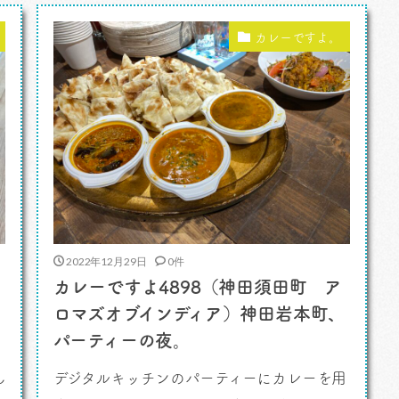
さんにわたしのブログを見てもらおうと
カ
（笑）パーソナリティのはぴいの毎日更新
カレーですよ。
されるブログ「カレーですよ。」を1年分振
り返ってみようと思います。 先週 […]
2022年12月29日
0件
カレーですよ4898（神田須田町 ア
ロマズオブインディア）神田岩本町、
パーティーの夜。
ん
デジタルキッチンのパーティーにカレーを用