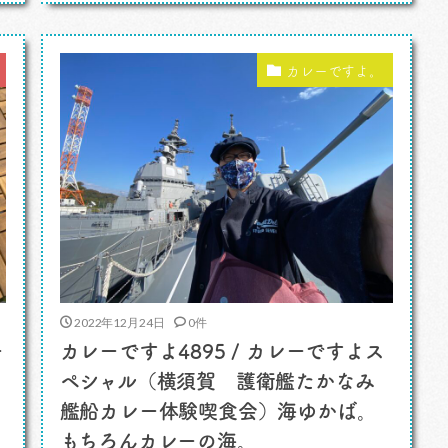
お誘いをいただいたんですよ。 「カシワカ
レークエスト2022」の目玉イベント、キネ
の
マ旬報シアターで上映されている映 […]
カレーですよ。
2022年12月24日
0件
ー
カレーですよ4895 / カレーですよス
ペシャル（横須賀 護衛艦たかなみ
艦船カレー体験喫食会）海ゆかば。
もちろんカレーの海。