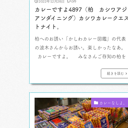
2022年12月28日
0件
カレーですよ4897（柏 カシワアジ
アンダイニング）カシワカレークエ
トナイト。
柏へのお誘い「かしわカレー図鑑」の代表
の波木さんからお誘い。楽しかったなあ
カレーですよ。 みなさんご存知の柏を
盛り上げる咖喱スタンプラリー、「カシワ
カレークエスト2022」の目玉イベントがあ
続きを読む
りました。ゴージャスで驚いた。 柏駅前、
というか駅の中といってほとんど間違いな
い便利な映画館、「キネマ旬報シアター」
カレーなしよ。
（キネ旬がシアター持ってなの知らな […]