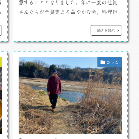
当
意することとなりました。年に一度の社員
も
さんたちが全員集まる華やかな会。料理担
当はマロンさん。となれば、生半可なもの
は持っていけないわけです。 カレーです
続きを読む
よ。 神田岩本町のスタジオであるわけ
街
で、なら地元神田の良い店を、と選びに選
びました。間違いのないおいしさの北イン
コラム
ド料理のお店で行こう。 というのも、代表
[…]