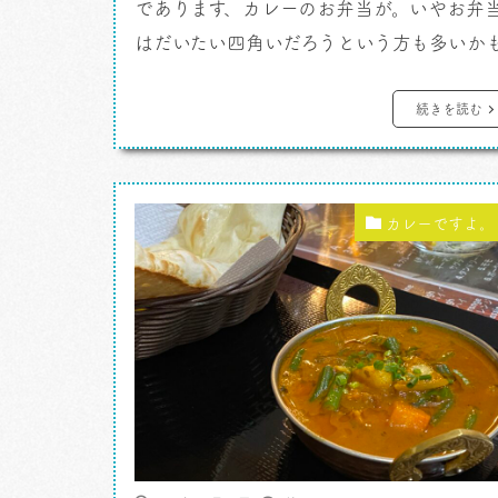
であります、カレーのお弁当が。いやお弁
はだいたい四角いだろうという方も多いか
しれません。でも、こんなに四角いのはあ
まりないはずだよ。その上四角くて底が深
続きを読む
い。いっぱい入るんです。 カレーです
よ。 お気に入りの亀戸十三軒通り商店
にある、いわゆる最近の言い方で言うとこ
カレーですよ。
ろのガチ中華。そこからの刺客です。 […]