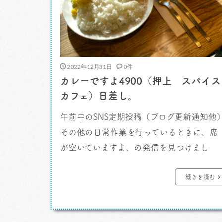
2022年12月31日
0件
カレーですよ4900（押上 スパイス
カフェ）日差し。
午前中のSNS定期投稿（ブログ更新通知他
その他の日常作業を行っているときに、席
が空いていますよ、の発信を見つけまし
た。 カレーですよ。 そのツイート元
あの行列店だよ、おやこれは珍しい。そん
続きを読む
なチャンスは滅多にないですからね。 で
は、とすぐさま腰を上げて押上に向かうこ