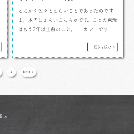
イ
とにかく色々とえらいことであったのです
イ
よ。本当にえらいこっちゃです。ことの発端
はもう2年以上前のこと。 カレーです
よ。 2020年2月「カレーは日本を救う」
で
というテーマで開催された「カレーの街よ
続きを読む
こすか20周年シンポジウム」。ブログにも
以前書きました。 ヴェルクよこすかでのシ
3
Next
美
ンポジウムは大勢の方々が集まってくださ
り、大きな反響があったと聞いてい […]
licy