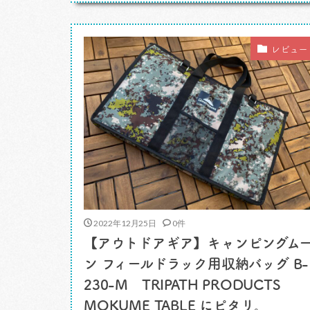
ント、キネマ旬報シアターで上映されてい
る映画「カレーライスを一から作る」（前
田亜紀監督作品）。監督とプロデューサー
レビュー
トークショーが楽しかったのです。 […]
2022年12月25日
0件
【アウトドアギア】キャンピングム
ン フィールドラック用収納バッグ B-
230-M TRIPATH PRODUCTS
MOKUME TABLE にピタリ。