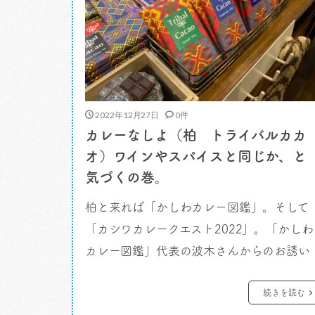
2022年12月27日
0件
カレーなしよ（柏 トライバルカカ
オ）ワインやスパイスと同じか、と
気づくの巻。
柏と来れば「かしわカレー図鑑」。そして
「カシワカレークエスト2022」。「かしわ
カレー図鑑」代表の波木さんからのお誘い
が来ました。 カレーなしよ。 今回の
「カシワカレークエスト2022」の目玉イベ
続きを読む