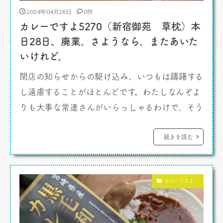
2024年04月28日
0件
カレーですよ5270（新宿御苑 草枕）本
日28日、廃業。さようなら。またあいた
いけれど。
閉店の知らせからの駆け込み、いつもは躊躇する
し遠慮することがほとんどです。わたしなんぞよ
りも大事な常連さんがいらっしゃるわけで、そう
いう人たちに席を譲りたい。そういう思いが先に
立つからね。 カレーですよ。 しかし、この
続きを読む
店の最後と聞いて我慢ができなかったんです。珍
しいよな、と自分を自分で見て思いました。 3月
カレーですよ。
末日でもうすでに閉店廃業、としている […]