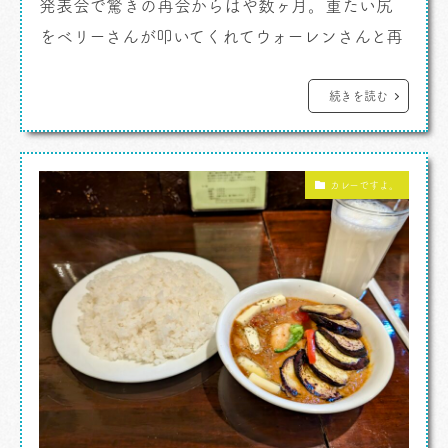
発表会で驚きの再会からはや数ヶ月。重たい尻
をベリーさんが叩いてくれてウォーレンさんと再
び会うことになりました。 カレーですよ。
ウォーレンさんがオーナーを務める店がある東京
続きを読む
ミッドタウンに向かいます。 東京ミッドタウン
開業と同時にオープン。以来その存在感というも
カレーですよ。
のはもうす […]