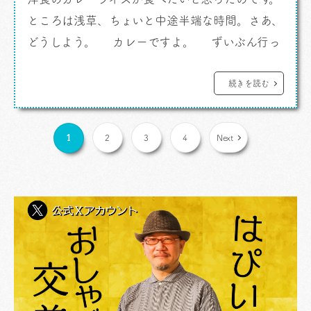
ところは浅草、ちょいと中途半端な時間。さあ、
どうしよう。 カレーですよ。 ずいぶん行っ
てないし「ヨシカミ」って手もあったんですが、
が。週末なのでちょいと混むんではないかしらね
続きを読む
えと予想。春のうららの吾妻橋を渡ることにし
ました。 向かうは本所吾妻橋、 「ニューラホ
1
2
3
4
Next
ール」 です […]