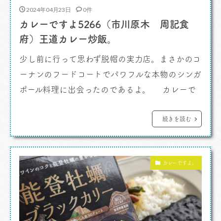
2024年04月23日
0件
カレーですよ5266（市川原木 周記食
府）王道カレー炒飯。
少し前に行って思わず脱帽の実力店。まさかのコ
ーナンのフードコートでパワフルな本物のシンガ
ポール料理に出会ったのであるよ。 カレーで
すよ。 前回、海南鶏飯専門店勘違い事件の続
きの今日なんであります。 フードコートの入り口
続きを読む
に表記があった「海南鶏飯」のお店と思しき場
所。なぜだか壁でふさがっており、ああこりゃあ
カレーですよ。
フードコートじゃむずかしいメニュー、ジャ […]