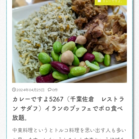
カレーですよ。
す。いわゆる文字起こしはほとんどやらない […]
2024年04月25日
0件
カレーですよ5267（千葉佐倉 レストラ
ン サダフ）イランのブッフェでポロ食べ
放題。
中東料理というとトルコ料理を思い出す人も多い