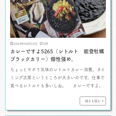
2024年04月22日
0件
カレーですよ5265（レトルト 能登牡蠣
ブラックカリー）個性強め。
ちょっとサボり気味のレトルトカレー消費。タイ
ミング次第というところが大きいのです。仕事で
食べるレトルトも多いしね。 カレーですよ。
それとは別に案件ではなくメーカーさんがサン
プルで送ってくれたものを食べるのはどうも後も
続きを読む
合しになってしまうんですスミマセン。 さて、こ