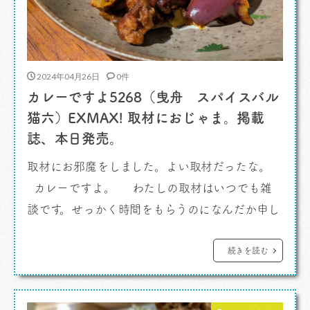
2024年04月26日
0件
カレーですよ5268（曳舟 スパイスバル
猫六）EXMAX! 取材におじゃま。掲載
誌、本日発売。
取材にお邪魔をしました。よい取材だったな。
カレーですよ。 わたしの取材はいつでも雑
談です。せっかく時間をもらうのになんだか申し
訳ないなあ、という気持ちもありつつ、忙しい店
主たちの時間をひととき独り占めして話しを聞く
続きを読む
うれしさときたらありません。 実はその取材の
話題そのものが直接原稿になることは少ないんで