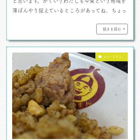
と思います。かくいうわたしも中東という地域を
薄ぼんやり捉えているところがあってね、ちょっ
と申し訳なく思ったりするわけです。 カレー
ですよ。 中東と括るとトルコも入ればサウジ
続きを読む
アラビアもアフガニスタンも入ってきます。ちょ
っと範囲が広がってしまうよなあ。Wikipediaで
カレーですよ。
は「ヨーロッパから見て近辺にある […]