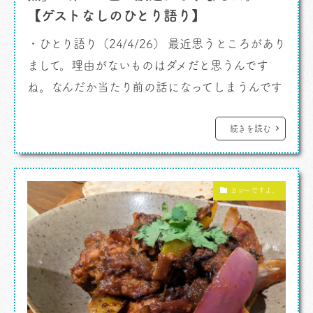
【ゲストなしのひとり語り】
・ひとり語り（24/4/26） 最近思うところがあり
まして。理由がないものはダメだと思うんです
ね。なんだか当たり前の話になってしまうんです
が。理由あるモノ、というテーマでそんな事例と
か、モノ消費、コト消費に続き、イミ消費にトキ
続きを読む
消費なんだとか聞きますが、そういうような話を
しようと思います。身に着けるもの、食べるも
カレーですよ。
の、使っているもの、そういうものに一つ一つス
トーリーが必要なんじゃないかと思うんです。
[…]