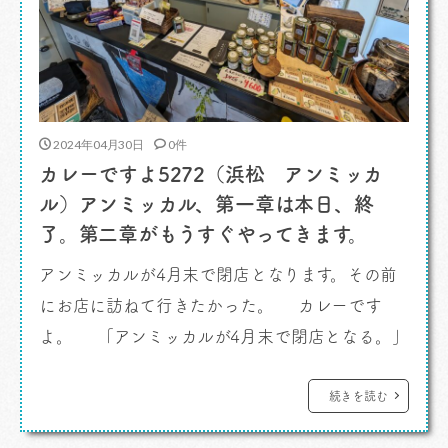
2024年04月30日
0件
カレーですよ5272（浜松 アンミッカ
ル）アンミッカル、第一章は本日、終
了。第二章がもうすぐやってきます。
アンミッカルが4月末で閉店となります。その前
にお店に訪ねて行きたかった。 カレーです
よ。 「アンミッカルが4月末で閉店となる。」
と書いたのですが。なんか変だな。ちょっと違う
かな。正しくは、 「持ち帰り惣菜・お弁当の専
続きを読む
門店の、 「テイクアウト専門スパイスカレー