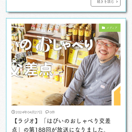
味期限の話し。ストックできるという安心感に乗
続きを読む
っかって知らぬ間に賞味期限を過ぎているなど、
よくあるでしょ、あなたもあるでしょ。 そんな
メディア
ことを気をつけつつ、今日のランチはレト […]
2024年04月27日
0件
【ラジオ】「はぴいのおしゃべり交差
点」の第188回が放送になりました。