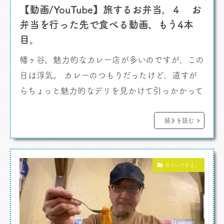
【動画/YouTube】旅するお弁当。４ お
弁当を行った先で食べる動画、もう4本
目。
幡ヶ谷。魅力的なカレー店が多いのですが、この
日は浮気。 カレーのつもりだったけど、道すが
らちょっと魅力的なデリを見かけて引っかかって
ね。お弁当でも買ってみるか、とシャレた惣菜店
に寄ったんです。 「 IRU」 という屋号らしい。
続きを読む
看板はないみたい。かわいらしいお嬢さんが販売
をやっています。 洒落たお弁当がたくさん並んで
カレーですよ。
て、ラグーパスタや鴨ローストのお弁当など迷い
ます。 フムスがあったり砂肝のコンフィ、 […]