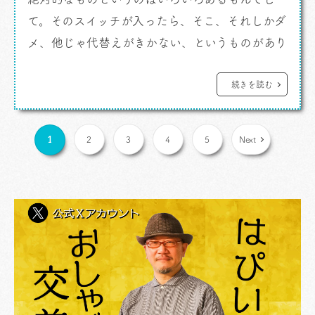
て。そのスイッチが入ったら、そこ、それしかダ
メ、他じゃ代替えがきかない、というものがあり
ます。あるよねえ。 カレーですよ。 カレー
でもそういうものが多々あるんです。わたしだっ
続きを読む
たら筆頭は幡ヶ谷の「スパイス」のエッグ入り
ポークチキン。もうあれは代替え絶対に効かな
1
2
3
4
5
Next
い。 あとはやっぱりあそこです。何とかあれと
[…]