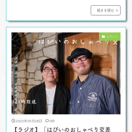
カレーですよ。 黙って座ればサッと出るムル
ギーランチ。よくあるレビューサイトなどで「メ
続きを読む
ニューを選ばせてもらえなかった」「断りきれな
かった」などの意見（もちろんそんなことはな
メディア
い。ちゃんと伝えればメニューが出るよ）でお
[…]
2022年05月28日
0件
【ラジオ】「はぴいのおしゃべり交差