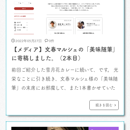
2022年05月27日
0件
【メディア】文春マルシェの「美味随筆」
に寄稿しました。（2本目）
前回ご紹介した雪月花カレーに続いて、です。 光
栄なことに引き続き、文春マルシェ様の「美味随
筆」の末席にお邪魔して、また1本書かせていた
だきました。 「文春マルシェ」 は美食業界を
牽引する一般社団法人日本ガストロノミー協会会
続きを読む
長、柏原光太郎さんが文藝春秋の新規事業として
立ち上げたニッポンの厳選うまいものECサイ