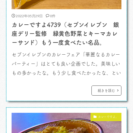
2022年05月29日
0件
カレーですよ4739（セブンイレブン 銀
座デリー監修 緑黄色野菜とキーマカレ
ーサンド）もう一度食べたい名品。
セブンイレブンのカレーフェア「華麗なるカレー
パーティー」はとても良い企画でした。美味しい
もの多かったな。もう少し食べたかったな、とい
う製品が多かったです。 カレーですよ。 フ
ェアはもう終わったタイミングでしたが（2022
続きを読む
年4月6日（水）～4月18日（月）だったかな）、
その後近所で発見、ギリギリ捕獲しました。いや
カレーですよ。
ーよかった。このサンドイッチもよ […]