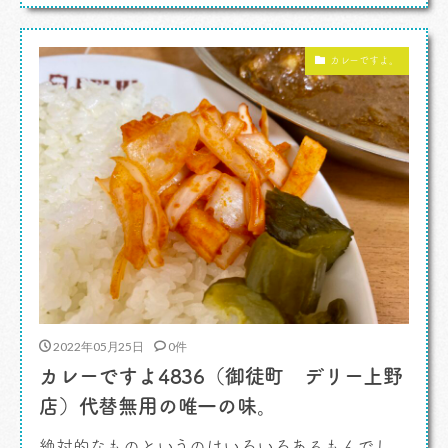
だったんですが、ある日、夜遅くに通りかかると
23時を過ぎているのに灯がついていたんです。わ
カレーですよ。
りと遅くまでやってるなとは思ってたんで […]
2022年05月25日
0件
カレーですよ4836（御徒町 デリー上野
店）代替無用の唯一の味。
絶対的なものというのはいろいろあるもんでし