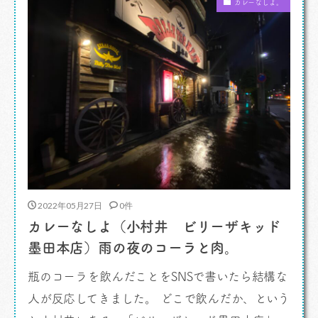
カレーなしよ。
ト。これがもう驚異的に製品セレクトが良い、良
い、というよりも鬼気 […]
2022年05月27日
0件
カレーなしよ（小村井 ビリーザキッド
墨田本店）雨の夜のコーラと肉。
瓶のコーラを飲んだことをSNSで書いたら結構な
人が反応してきました。 どこで飲んだか、という