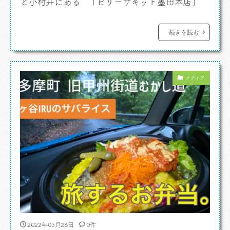
と小村井にある 「ビリーザキッド墨田本店」
なんです。 ビリーザキッドはわたしにとって一種
宗教みたいなものなんですよ。ちょいと気持ちの
続きを読む
調子が悪い時、からだに元気がない時。おまじな
いとしてここにやってくるのです。なんなのか。
メディア
昔読んだ小説の主人公になぞらえているのです
よ。たしか前にも […]
2022年05月26日
0件