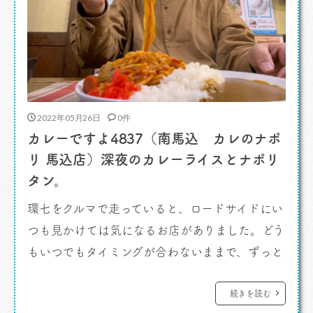
2022年05月26日
0件
カレーですよ4837（南馬込 カレのナポ
リ 馬込店）深夜のカレーライスとナポリ
タン。
環七をクルマで走っていると、ロードサイドにい
つも見かけては気になるお店がありました。どう
もいつでもタイミングが合わないままで、ずっと
通り過ぎるばかりなんですよ。寄ってみたいな
あ。 カレーですよ。 その度に気になる一方
続きを読む