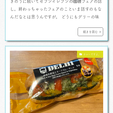
きのうに続いてセブンイレブンの咖喱フェアの話
し。終わっちゃったフェアのこといま話すのもな
んだなとは思うんですが。 どうにもデリーの味
が好きなわたしなのです。老舗であること、田中
社長のことを尊敬していること、本店がカレース
続きを読む
タンドスタイルであること、進化をやめないこ
と。どれも好きな理由なわけですが、やっぱりコ
カレーですよ。
ルマがものすごく好き。 カレーですよ。
[…]