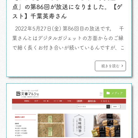
点」の第86回が放送になりました。【ゲ
スト】千葉英寿さん
2022年5月27日(金) 第86回目の放送です。 千
葉さんとはデジタルガジェットの方面からのご縁
で細く長くお付き合いが続いているんですが、こ
のあいだちょっと楽しいお誘いをもらいました。
この番組の収録拠点である神田界隈で千葉さん
続きを読む
に色々と繋げてもらえるという機会です。テーマ
は「リラックマとカレー」。 な、なにをいって
メディア
るのかわからねーと思うがおれも何をされたの
かわからなかっ […]