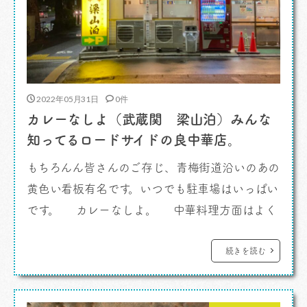
2022年05月31日
0件
カレーなしよ（武蔵関 梁山泊）みんな
知ってるロードサイドの良中華店。
もちろんん皆さんのご存じ、青梅街道沿いのあの
黄色い看板有名です。いつでも駐車場はいっぱい
です。 カレーなしよ。 中華料理方面はよく
わかっていないわたしですが、もう住んでいて体
感として人気があるのは知っており（西荻窪時
続きを読む
代）地元の名店という認識がありました。 そ
う、元西荻窪住まいだったので当時は自転車圏内