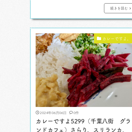
が来てはそれを仕込む季節なのです。面白
続きを読む
かった、もう解禁のお仕事の話を2つしま
た。ひとつは赤坂にできたカフェ「it
COFFEE」のカレーメニューの試食の話し
カレーですよ。
面白いカレーだったんですよ。 もうひとつ
は「スープストックトーキョー」の毎年お
[…]
2024年06月06日
0件
カレーですよ5299（千葉八街 グラ
ンドカフェ）さらり、スリランカ。