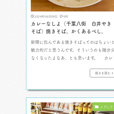
2024年06月09日
0件
カレーなしよ（千葉八街 白井やき
そば）焼きそば、かくあるべし。
新聞に包んである焼きそばってのはちょい
魅力的だと思うんです。そういうのも随分
なくなったよなあ、とも思います。 カレ
ーなしよ。 なにかで見かけた「新聞紙
包んである焼きそば」。あれを食べに行っ
続きを読む
てみようと思ったんですよ。いいなあ、と
おもってね。 千葉八街のびっくりするほど
なにもない細い一車線の街道沿いに、びっ
くりするほど飾りっ気ない、のれんが […]
メディア