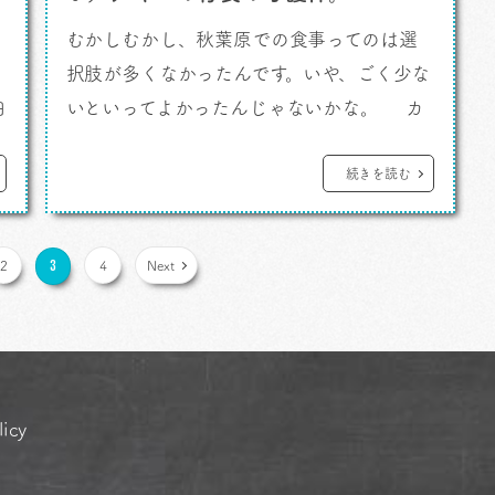
むかしむかし、秋葉原での食事ってのは選
択肢が多くなかったんです。いや、ごく少な
白
いといってよかったんじゃないかな。 カ
レーなしよ。 だから地域的にギリ、交通
病
博物館越えの「トプカ」へいくも食べ終わ
続きを読む
で
ってアキバに戻らずとか、アキバを出てお茶
の水でカレーを食べるとか、もしくはその
3
2
4
Next
フ
とても少ないアキバ内選択肢から選ぶか、
でした。 アキバの中で、となればわた […]
licy