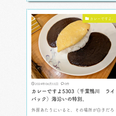
最近気に入っている、近場でなかなかに楽
しいクルマで峠越えをするコースがありま
す。最終的にはこれまたお気に入りの町、
カレーですよ。
上野原に出るルートです。高尾から相模湖
あたりなんだけどね。その裏側。上野原に
行 […]
2024年06月11日
0件
カレーですよ5303（千葉鴨川 ライ
バック）海沿いの特別。
外房あたりにいると、その場所が白子だろ