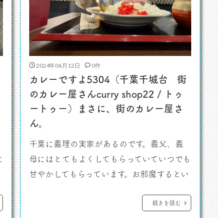
2024年06月12日
0件
カレーですよ5304（千葉千城台 街
のカレー屋さんcurry shop22 / トゥ
ートゥー）まさに、街のカレー屋さ
ん。
千葉に義理の実家があるのです。義父、義
に
母にはとてもよくしてもらっていていつでも
甘やかしてもらっています。お邪魔するとい
つも快適でね。 カレーですよ。 おかあ
さんはわたしがカレーを好きなことを知っ
続きを読む