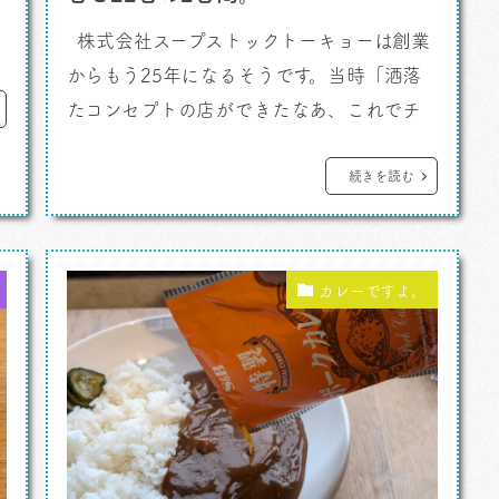
株式会社スープストックトーキョーは創業
からもう25年になるそうです。当時「洒落
たコンセプトの店ができたなあ、これでチ
ェーン展開かあ」と強く思った記憶が残っ
レ
ています。今や６０店舗以上の実店舗展開。
続きを読む
カレーですよ。 で、スープ、シチュー
類が好き好きなわたし、そりゃもうよく通
うことになるわけです。カレーという括りで
カレーですよ。
活動するわたしですけ […]