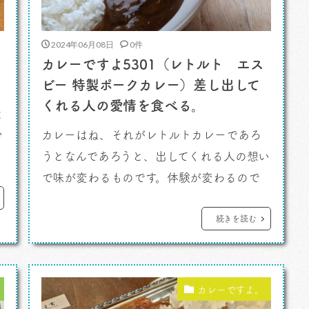
2024年06月08日
0件
カレーですよ5301（レトルト エス
ビー 特製ポークカレー）差し出して
くれる人の愛情を食べる。
と
カレーはね、それがレトルトカレーであろ
少
うとなんであろうと、出してくれる人の想い
で味が変わるものです。体験が変わるので
に
す。そういうものだよ。 カレーですよ。
体調の悪い義理の母が、カレー好きのわた
続きを読む
しにくれたたこれ。なんの変哲もない、レ
トルトカレーです。 「エスビー ポークカレ
ー」 だね。 スパイスのスの字を探してカ
カレーですよ。
レ […]