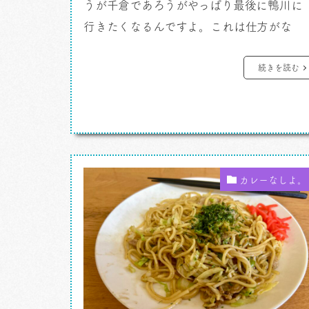
うが千倉であろうがやっぱり最後に鴨川に
行きたくなるんですよ。これは仕方がな
い。 カレーですよ。 外房、銚子にち
ょいとおもしろいタイ料理カルチャーがあ
続きを読む
って、わりと単調でわたしが目当てとする
ストランが少ない九十九里が続いて。一
宮、大原あたりで少し町場に気になる店が
あって。砂浜を離れて勝浦あたりになると
ちょい […]
カレーなしよ。