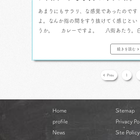
あまりにもサラリ、な感覚であったのです
よ。なんか指の間をすり抜けてく感じとい
うか。 カレーですよ。 八街あたり。
井焼きそばが目的であったのですが、ちょ
いとカレーも食べたくなるわけです。職業
続きを読む
か。えーと、ちょいととはなんだろう。量
はなく口が欲しいのだな、きっと。そう理
Prev
1
解しました。なのにたどり着いたのはブッ
ェのお店であるぞ。なんということだ […]
Home
Sitemap
profile
Privacy Po
News
Site Policy