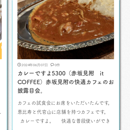
2024年06月07日
0件
カレーですよ5300（赤坂見附 it
COFFEE）赤坂見附の快適カフェのお
披露目会。
カフェの試食会にお席をいただいたんです。
れ
恵比寿と代官山に店舗を持つカフェです。
カレーですよ。 快適な普段使いができ
るカフェでした。そうところに気持ちが持