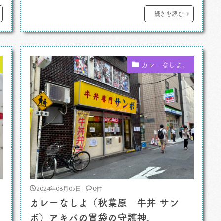
っていかれました。そういう場所だったな。
続きを読む
し
変に凝りすぎていない、でもすごく腰が落
ち着くインテリアと空気感。プレオープン
。
のがらんとした店内にすでにそういう空気
カレーなしよ。
があるのがすごいんですが、そこはす […]
2024年06月05日
0件
カレーなしよ（秋葉原 牛丼 サン
ボ）アキバの胃袋の守護神。