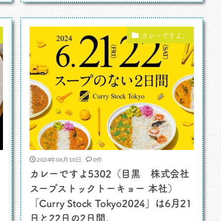
ててくれて、たまに面白いレトルトカレー
をくれます。面白いというのはわたしがチョ
イスするクセのあるものとは違う、スタンダ
カレーですよ。
ードなものの中で、しかしそれほど […]
2024年06月10日
0件
カレーですよ5302（目黒 株式会社
スープストックトーキョー 本社）
「Curry Stock Tokyo2024」は6月21
日と22日の2日間。