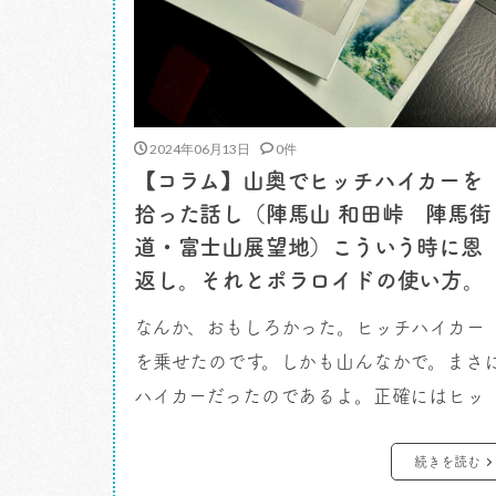
2024年06月13日
0件
【コラム】山奥でヒッチハイカーを
拾った話し（陣馬山 和田峠 陣馬街
道・富士山展望地）こういう時に恩
返し。それとポラロイドの使い方。
なんか、おもしろかった。ヒッチハイカー
を乗せたのです。しかも山んなかで。まさ
ハイカーだったのであるよ。正確にはヒッ
チハイカーというのはちかうかな。道を間
違えた二人を山の中で救助した感じです。
続きを読む