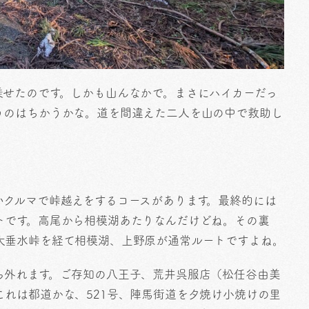
乗せたのです。しかも山んなかで。まさにハイカーだっ
うのはちかうかな。道を間違えた二人を山の中で救助し
いクルマで峠越えをするコースがあります。最終的には
トです。高尾から相模湖あたりなんだけどね。その裏
大垂水峠を経て相模湖、上野原が通常ルートですよね。
ら外れます。ご存知の八王子、荒井呉服店（松任谷由美
れは都道かな、521号、陣馬街道を夕焼け小焼けの里