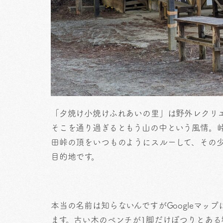
「夕焼け小焼けふれあいの里」は野外レクリ
そこを通り過ぎるともう山の中という風情。
田峠の頂をいつものようにスルーして、その
目的地です。
本当の名前は知らないんですがGoogleマ
ます。古い木のベンチが1脚だけぽつりとあ