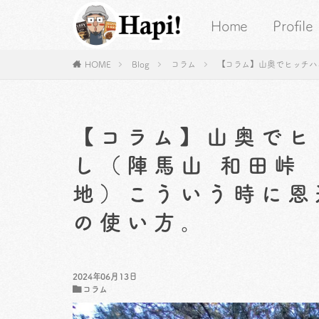
Home
Profile
HOME
Blog
コラム
【コラム】山奥でヒッチハ
【コラム】山奥でヒ
し（陣馬山 和田峠
地）こういう時に恩
の使い方。
2024年06月13日
コラム