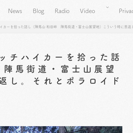
News
Blog
Radio
Video
Priva
イカーを拾った話し（陣馬山 和田峠 陣馬街道・富士山展望地）こういう時に恩返
ッチハイカーを拾った話
 陣馬街道・富士山展望
返し。それとポラロイド