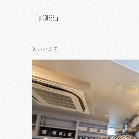
「it COFFEE」
といいます。