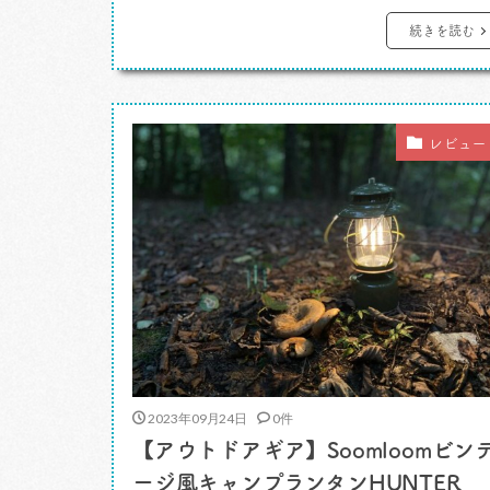
激してしまったから。 カレーですよ。
続きを読む
いまや町田でカレーとくれば一択、日本一
のカツカレーでテレビでもお馴染みのあそ
こ。町田仲見世商店街の細い通りのその股
レビュー
裏に入ったカニ歩き必至、みたいなあ […]
2023年09月24日
0件
【アウトドアギア】Soomloomビン
ージ風キャンプランタンHUNTER