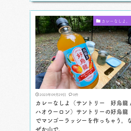
カレーですよ。 フードスタイリスト・マ
ロンさんは雑誌やテレビラジオのお仕事、
料理教室などでご存じの方も多いと思いま
カレーなしよ。
す。特に古くからの美食家、 […]
2023年09月29日
0件
カレーなしよ（サントリー 好烏龍 
ハオウーロン）サントリーの好烏龍
でマンゴーラッシーを作っちゃう。
ぜか山で。