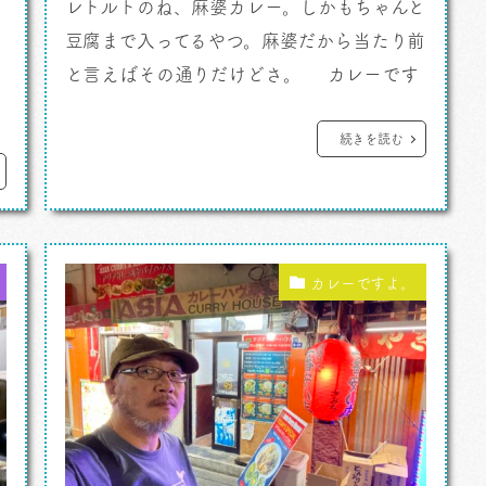
レトルトのね、麻婆カレー。しかもちゃんと
豆腐まで入ってるやつ。麻婆だから当たり前
と言えばその通りだけどさ。 カレーです
ト
よ。 レトルトパウチのなかから豆腐が飛
び出してくるとやっぱり驚き、動揺します。
続きを読む
。
それはつまりよくもまあレトルトパウチの
い
中で豆腐が崩れないものだよねえ、という
感心から。きれいな小さめのダイスカット
でちゃんとエッヂがたったまま袋から […]
カレーですよ。