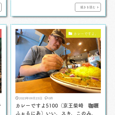
ですよ。 正直にいいます。もう5年くらい
続きを読む
前かな。その前の九州方面行きでも食べた
けど。どうもいまひとつ福岡や熊本のあの
カレーの味、物足りなかったんですよ。 し
カレーですよ。
かしこれはどうだろう。やけにうまいよ、な
[…]
2023年09月23日
0件
テ
カレーですよ5100（京王柴崎 咖喱
ふぉるにあ）いい、スキ、このみ。