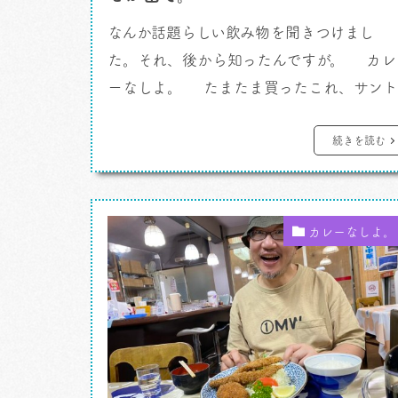
なんか話題らしい飲み物を聞きつけまし
た。それ、後から知ったんですが。 カレ
ーなしよ。 たまたま買ったこれ、サン
リーの「好烏龍」が面白かったのです。い
わゆる「ティーエード」の括りらしくてね
続きを読む
おお、ティーエードかあ、と驚いた。こう
うのもパッケージ化して製品になるんだね
え。 たとえば「ゴンチャ」なんかだったら
カレーなしよ。
フルーツティーの名前でラインナップに
[…]