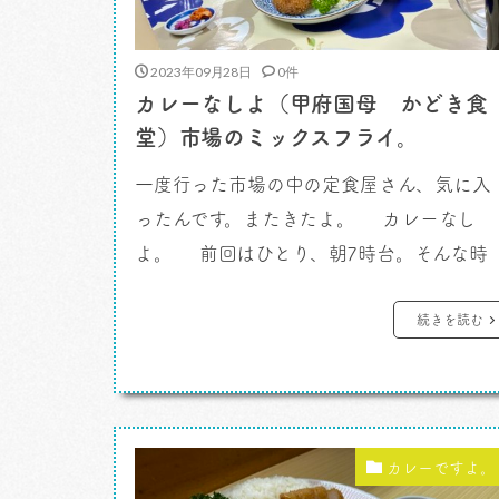
2023年09月28日
0件
カレーなしよ（甲府国母 かどき食
堂）市場のミックスフライ。
一度行った市場の中の定食屋さん、気に入
ったんです。またきたよ。 カレーなし
よ。 前回はひとり、朝7時台。そんな時
間に腹がへっちゃって、でもチェーンの牛
店の朝食に頼るのがいやで。それで思いつ
続きを読む
いたのが市場。うん、市場にに行ってみよ
う。 そうやってやってきた「甲府市地方卸
売市場」の場外で食堂を見つけたんです
よ。 「かどき食堂」 &n […]
カレーですよ。