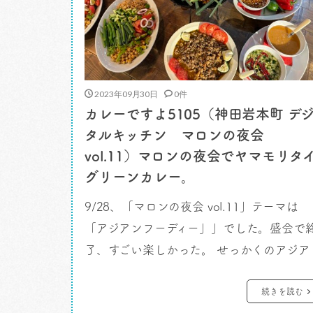
2023年09月30日
0件
カレーですよ5105（神田岩本町 デ
タルキッチン マロンの夜会
vol.11）マロンの夜会でヤマモリタ
グリーンカレー。
9/28、「マロンの夜会 vol.11」テーマは
「アジアンフーディー」」でした。盛会で
了、すごい楽しかった。 せっかくのアジア
のキーワードの食イベントですからね、ち
ょっとお手伝いをさせてもらいました。
続きを読む