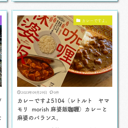
らしかったのですが、その話から始まって、
今晩は「入り口を作る仕事」というお題
を。 仕事、と言ってもいいですし、ジャン
カレーですよ。
ル、と言 […]
2023年09月29日
0件
/
カレーですよ5104（レトルト ヤマ
モリ morish 麻婆飯咖喱）カレーと
な
麻婆のバランス。