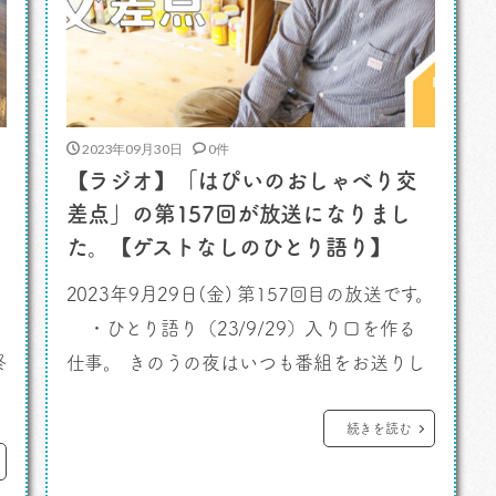
2023年09月30日
0件
ジ
【ラジオ】「はぴいのおしゃべり交
差点」の第157回が放送になりまし
イ
た。【ゲストなしのひとり語り】
2023年9月29日(金) 第157回目の放送です。
・ひとり語り（23/9/29）入り口を作る
終
仕事。 きのうの夜はいつも番組をお送りし
ている東京・秋葉原の「デジタルキッチ
ン」でマロンさんの定期イベント「マロン
続きを読む
の夜会」が開催されました。大盛況で素晴