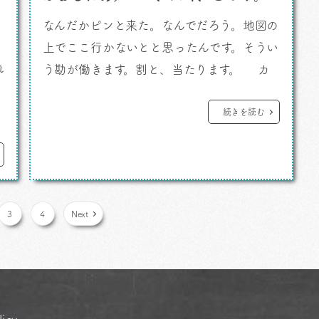
なんだかピンと来た。なんでだろう。地図の
上でここ行かないとと思ったんです。そうい
れ
う勘が働きます。割と、当たります。 カ
レーですよ。 長く食べあるきをしている
と、そういう勘のようなものが自分の中に
続きを読む
電
醸成されたりします。勘ってのは第六感とか
そういうものではなくて経験の積み重ねで
暗
作られる土台の厚みから来るものだと思っ
ています。 わりとよく通りかかる京 […]
3
4
Next