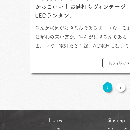
かっこいい！お値打ちヴィンテージ
LEDランタン。
なんか電気が好きなんであるよ。うむ、こ
は昭和の言い方か。電灯が好きなんである
よ。いや、電灯だと有線、AC電源になって
しまうか。ランタンが好きなのです。懐中
灯とかヘッドランプとか光るものが好きな
続きを読む
んであります。それは多分わたしが夜を、
い時間を好むからというのと繋がっている
1
2
のではないか、など思うのです。 そういう
言い訳をしながらランプを買うわけです。
むかしと違ってしち面倒臭いものはもう諦
めました。 […]
Home
Sitemap