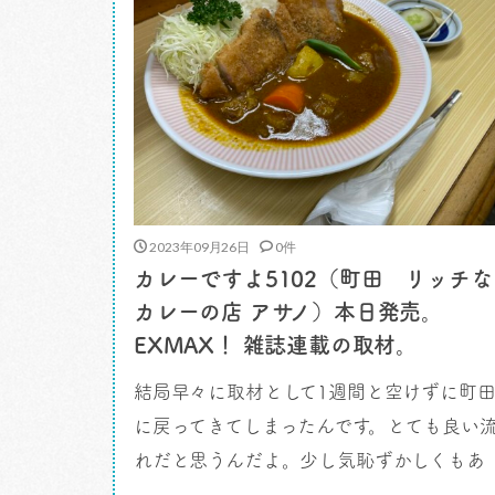
2023年09月26日
0件
カレーですよ5102（町田 リッチな
カレーの店 アサノ）本日発売。
EXMAX！ 雑誌連載の取材。
結局早々に取材として1週間と空けずに町
に戻ってきてしまったんです。とても良い
れだと思うんだよ。少し気恥ずかしくもあ
るかなあ。 それはつまり、素のまんまで感