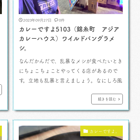
2023年09月27日
0件
カレーですよ5103（錦糸町 アジア
カレーハウス）ワイルドバングラメ
シ。
なんだかんだで、乱暴なメシが食べたいとき
にちょこちょことやってくる店があるので
す。立地も乱暴と言えましょう。なにしろ風
丼
俗街のど真ん中。女子どもには決してお勧
めできない場所です。 カレーですよ。
続きを読む
とは言え、最近では新しい、面白い店の芽
吹きを感じるところもある通り。風俗街で
ずっときましたがそっち方面にいつからか
カレーですよ。
バングラの人（おねえちゃんじゃなくて