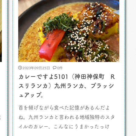
[…]
2023年09月25日
0件
カレーですよ5101（神田神保町 R
スリランカ）九州ランカ、ブラッシ
ュアップ。
田
首を傾げながら食べた記憶があるんだよ
流
ね。九州ランカと言われる地域独特のスタ
イルのカレー、こんなにうまかったっけ
か。なんだかピンとこないなあ。 カレー