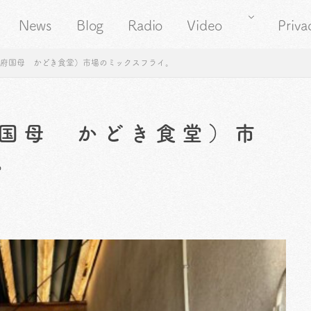
News
Blog
Radio
Video
Priva
甲府国母 かどき食堂）市場のミックスフライ。
国母 かどき食堂）市
。