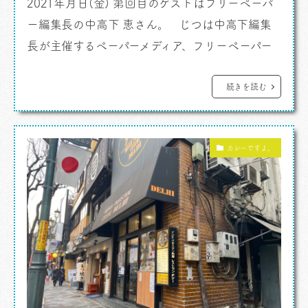
2021年月日(金) 第回目のゲストはフリーペーパ
ー編集長の中高下 恵さん。 じつは中高下編集
長が主催するペーパーメディア、フリーペーパー
の「ココカラ」にわたくしはぴいこと飯塚敦は
連載を持たせてもらっています。 発行部数4万
続きを読む
部、Amazonを検索するとKindle版も用意されま
すよ。（Amazonの手数料等があるのでKindle版
カレーですよ。
は99円。街のスタンドで手に入らないときに発
送をお願い […]