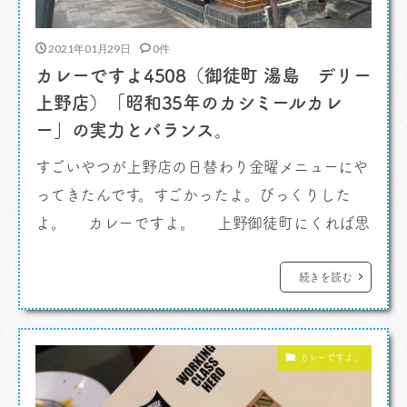
2021年01月29日
0件
カレーですよ4508（御徒町 湯島 デリー
上野店）「昭和35年のカシミールカレ
ー」の実力とバランス。
すごいやつが上野店の日替わり金曜メニューにや
ってきたんです。すごかったよ。びっくりした
よ。 カレーですよ。 上野御徒町にくれば思
い出す、、、というか、いつでも食べたいカレー
があります。わたしはそのお店ではあのメニュー
続きを読む
一本槍。 「コルマカレー」。好きだなあ。大好
きだなあ。 さて、御徒町、湯島の、 「デリー
カレーですよ。
上野店」 に […]