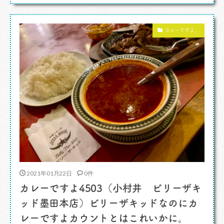
戸津さんらしいコンテンツが並ぶ、渋くて玄人好
みのサイトです。わたしも愛読しています。 配信
カレーですよ。
業やライター業などマルチで活躍する戸津さんで
すが、 […]
2021年01月22日
0件
カレーですよ4503（小村井 ビリーザキ
ッド墨田本店）ビリーザキッドなのにカ
レーですよカウントとはこれいかに。