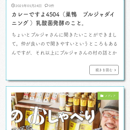
2021年01月24日
0件
カレーですよ4504（巣鴨 プルジャダイ
ニング ）乳酸菌発酵のこと。
ちょいとプルジャさんに聞きたいことができまし
て。仲が良いので聞きやすいというところもある
んですが、それ以上にプルジャさんの村の話とか
その世界観、姿勢が好きなので、そういうフィル
ターを通した話を聞いて文章に起こしたいという
続きを読む
気持ちでだったんですよ。お話し、聞きにいきま
す。 カレーですよ。 この日この時間は駐車
メディア
場がどこもいっぱいで往生しました。珍し […]