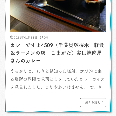
2021年01月31日
0件
カレーですよ4509（千葉貝塚桜木 軽食
＆ラーメンの店 こまがた）実は焼肉屋
さんのカレー。
うっかりと、わりと見知った場所、定期的に来
る場所の界隈で見落としをしていたカレーライス
を発見しました。こりやあいけません。 で、さ
っそく行ったらまあこれが素晴らしかった。な
かなか大変なものだったんです。 カレーです
続きを読む
よ。 訳あって千葉、加曽利町あたりには定期