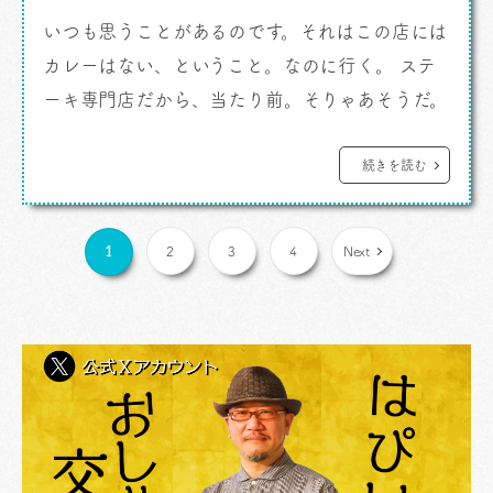
いつも思うことがあるのです。それはこの店には
カレーはない、ということ。なのに行く。 ステ
ーキ専門店だから、当たり前。そりゃあそうだ。
だがしかし。 カレーですよ。 だがしかし、
カレーに似たものがあるのです。あるのだよ。ず
続きを読む
っとそう思っていたけれど、それに気がつく人は
多くはない。わたしが言っているのは 「ビリー
1
2
3
4
Next
ザキッド」 […]