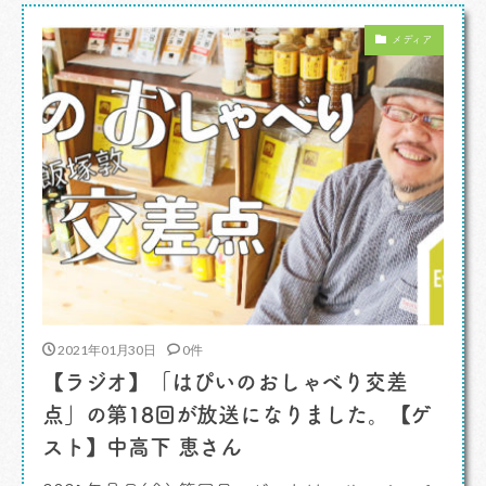
的にやってきています。 このお店、そんな用事を
メディア
済ませる場所の至近。細い街道沿いの路地をも
[…]
2021年01月30日
0件
【ラジオ】「はぴいのおしゃべり交差
点」の第18回が放送になりました。【ゲ
スト】中高下 恵さん