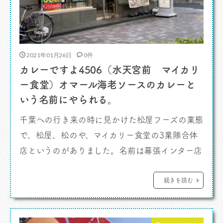
2021年01月26日
0件
カレーですよ4506（水天宮前 マイカリ
ー食堂）オマール海老ソースのカレーと
いう名前にやられる。
千葉への行き来の時に見かけた松屋フーズの業態
で、松屋、松のや、マイカリー食堂の3業隊合体
店というのがありました。名前は幕張インター店
となっていたんですが、これがとても興味深い店
舗なのです。 カレーですよ。 ホールは共通
続きを読む
となっており券売機が別々という構成。松のや、
マイカリー食堂は0時閉店、松屋のみ24時間営業