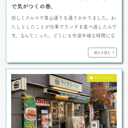
で気がつくの巻。
珍しくクルマで青山通りを通りかかりました。わ
たしとしたことが仕事でランチを食べ逃したんで
す。なんてこった。どうにも中途半端な時間にな
ってしまい、お腹は空くし、しかし次の仕事場が
待っているし。ああ〜、、、 そこで思い出した
続きを読む
のは青山一丁目、ホンダの本社を通り過ぎてか
ら。おっとっと、ここならまだ車線変更すれば一
カレーですよ。
番右に寄れるじゃないか。ベルコモンズの角を曲
がることができるじゃないか。（あそこ […]