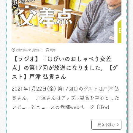
2021年01月23日
0件
【ラジオ】「はぴいのおしゃべり交差
点」の第17回が放送になりました。【ゲ
スト】戸津 弘貴さん
2021年1月22日(金) 第17回目のゲストは戸津 弘
貴さん。 戸津さんはアップル製品を中心とした
レビューとニュースの老舗webページ「iPod
Style」のプロデューサーです。 もともとアップル
インコーポレイテッドのエンジニアをやっていた
続きを読む