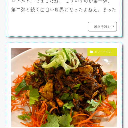
レトルト、でましたね。 こういうのが第一弾、
第二弾と続く面白い世界になったよねえ。まった
くこんな未来が来るとは思っていなかったです。
カレーですよ。 荻窪、青梅街道の荻窪駅手
続きを読む
前の跨線橋のたもと。坂道の途中にマレーシアの
レストラン、いや、マレーシアンスナックかね、
カレーですよ。
あそこは。そう呼ぶにふさわしいんです […]