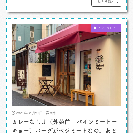
合いの友人で有名パフェブロガーでもある（濃い
続きを読む
めのカレー好きでもある）かりんちゃんに誘って
もらったんですよね。開店からわずか2年半で
カレーなしよ。
100回近く通ったのだとか。えええ！それ […]
2021年01月27日
0件
カレーなしよ（外苑前 バインミートー
キョー）バーグがベジミートなの、あと