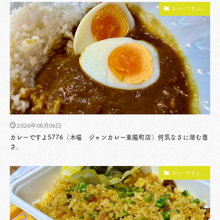
カレーですよ。
2026年08月06日
カレーですよ5776（木場 ジャンカレー東陽町店）何気なさに潜む尊
さ。
カレーですよ。