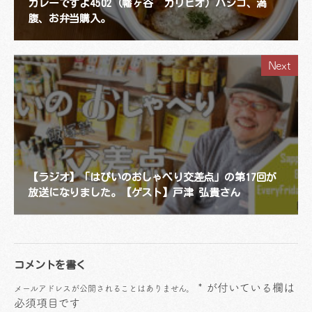
カレーですよ4502（幡ヶ谷 カリヒオ）ハシゴ、満
腹、お弁当購入。
Next
【ラジオ】「はぴいのおしゃべり交差点」の第17回が
放送になりました。【ゲスト】戸津 弘貴さん
コメントを書く
*
が付いている欄は
メールアドレスが公開されることはありません。
必須項目です