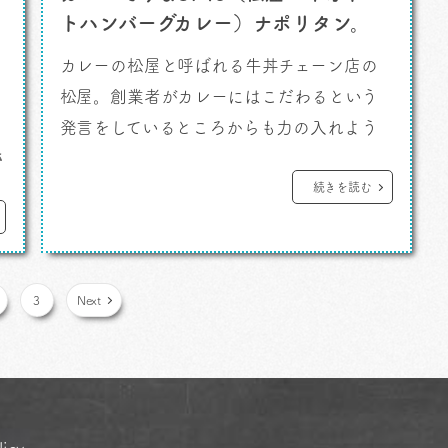
トハンバーグカレー）ナポリタン。
カレーの松屋と呼ばれる牛丼チェーン店の
松屋。創業者がカレーにはこだわるという
発言をしているところからも力の入れよう
さ
というのが見えてくるところがあります。
カレーですよ。 そんな流れが創業以来続
続きを読む
いているようで、なかなかに頼もしい。特
に深夜帯にカレーに困っている時の救世主
と言ってもいい。「マイカリー食堂」との併
3
Next
設店もあるしね。 で、今回のこれ。「 […]