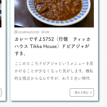
2026年06月29日
0件
カレーですよ5752（行徳 ティッカ
ハウス Tikka House）ドピアジャが
すき。
ここのところドピアジャというメニューを見
かけることが少なくなった気がします。極私
直
的な視点からなんですが、わりと古い時代
で
からニッポンのインド料理店で見かけるメ
ニューであったと記憶しています。 カレ
続きを読む
る
ーですよ。 いわゆるインネパ店でも見か