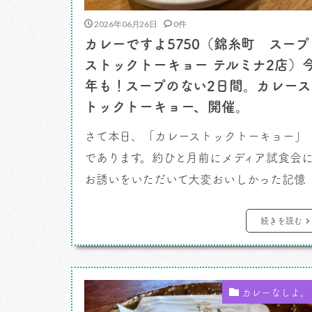
2026年06月26日
0件
カレーですよ5750（錦糸町 スープ
ストックトーキョー テルミナ2店）
年も！スープのない2日間。カレース
トックトーキョー、開催。
さて本日、「カレーストックトーキョー」
であります。約ひと月前にメディア試食会
お誘いをいただいて大変おいしかった記憶
がまだ新しいです。あれを店頭で食べられ
なあ。素直にうれしいなあ。それくらいの
続きを読む
お気に入りができましたた。 カレーです
よ。 あいにくの雨。台風かあ。 平日と
うこともあって行列を恐れたわたしは時間
カレーなしよ。
を外して15時くらいにお店に出かけ […]