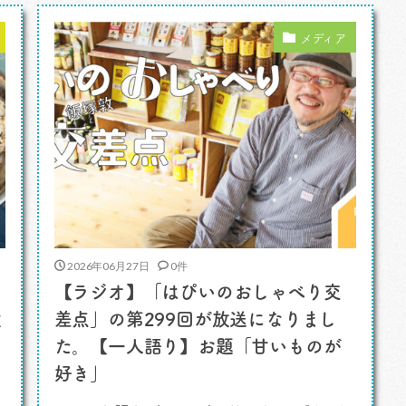
けることが度々あったメニュー。勝手に思
っているのが、あの頃、インネパ店の良し
メディア
悪しはチキンカレー、マトンカレー、キ
[…]
2026年06月27日
0件
【ラジオ】「はぴいのおしゃべり交
食
差点」の第299回が放送になりまし
た。【一人語り】お題「甘いものが
好き」