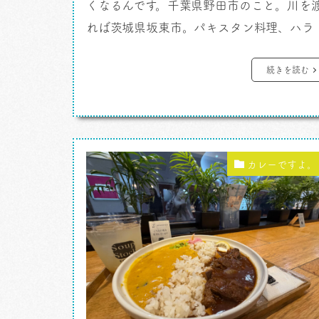
くなるんです。千葉県野田市のこと。川を
れば茨城県坂東市。パキスタン料理、ハラ
ールフード選び放題の地域なのであります
大雨となりました。が、着たいもんは行き
続きを読む
たいんだよ、とばかりに千葉県野田市あた
り。 カレーですよ。 メヘマーンサラ
は素晴らしきブッフェランチあり。店のス
ッフも柔和な笑顔で居心地がいいお店 […]
カレーですよ。