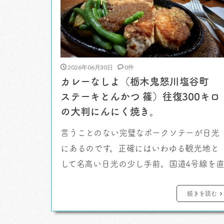
2026年06月30日
0件
カレーなしよ（栃木鬼怒川塩谷町
ステーキとんかつ 篠）往復300キロ
の大判にんにく焼き。
言うことのない完璧なポークソテーが日光
にあるのです。正確にはいわゆる観光地と
して名高い日光の少し手前。国道4号線を
走り、宇都宮を越えて。東京に住むわたし
すがその距離をものともせず通ってしまう
続きを読む
のです。そういう美味しいやつが待ってい