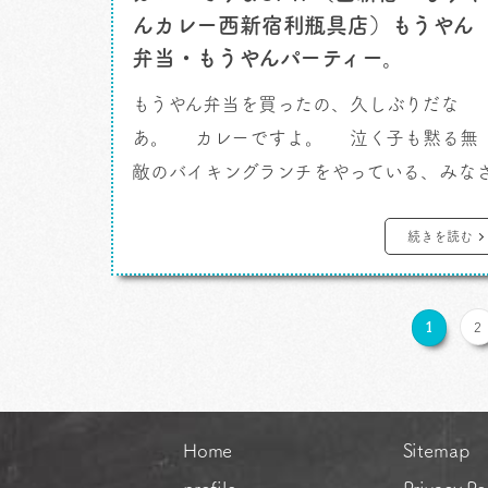
んカレー西新宿利瓶具店）もうやん
弁当・もうやんパーティー。
もうやん弁当を買ったの、久しぶりだな
あ。 カレーですよ。 泣く子も黙る無
敵のバイキングランチをやっている、みな
まご存知の「もうやんカレー」。好きなん
だよねえ、あの味。 特にランチバイキング
続きを読む
の空気感がよくってさ。みんなお行儀よく
並んでそれぞれ好きなもんを盛り付けて。
1
2
なんとなくほんわかした雰囲気で、あの行
列とバイキングで好きなものをうれしそう
に […]
Home
Sitemap