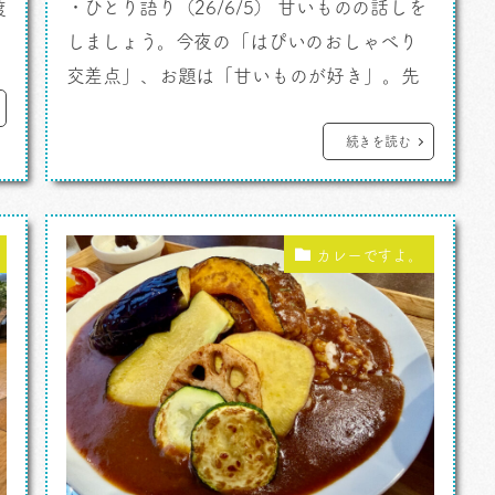
・ひとり語り（26/6/5） 甘いものの話しを
渡
しましょう。今夜の「はぴいのおしゃべり
交差点」、お題は「甘いものが好き」。先
。
週、昔の仕事を紐解くなんてことをやってま
したがその流れで古いブログを見て「甘い
続きを読む
もんだけはやめられないよ」というカテゴ
エ
リーをやってたことを思い出しました。そ
タ
れと先週広島から美味しいスイーツを送っ
カレーですよ。
てもらったんですよ。 今夜は甘い甘い、甘
くておいしいものの話しです。金曜深夜23
時、S […]