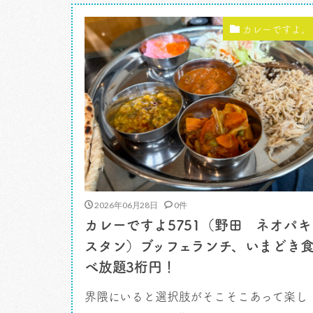
お店。 カレーなしよ。 本当にあの店
にカレーがなくて良かったよなあ。あそこ
カレーですよ。
においしいカレーメニューとかあったら
[…]
2026年06月28日
0件
カレーですよ5751（野田 ネオパキ
スタン）ブッフェランチ、いまどき
べ放題3桁円！
界隈にいると選択肢がそこそこあって楽し