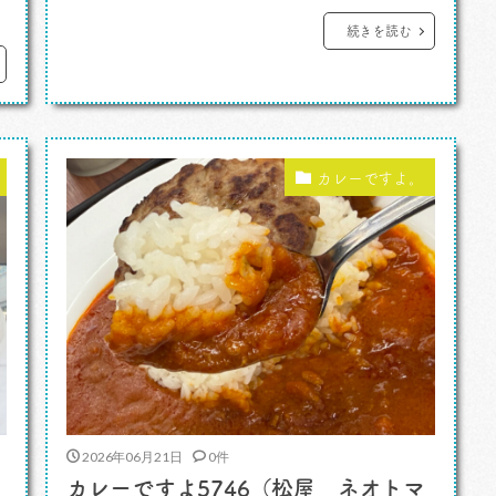
いないんです。外食に行けていないの。何故
続きを読む
5
かと言うと右肩右首を怪我してしまったか
。
ら。箸もスプーンもどうにもうまく使うこと
差
ができないんです。何度か箸とスプーンのチ
ャレンジをしたんですが、ことごと […]
カレーですよ。
2026年06月21日
0件
カレーですよ5746（松屋 ネオトマ