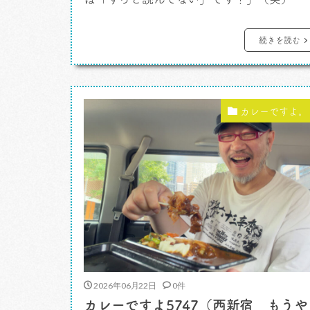
カレーなしよ。 ずっと、と言えるのは5
年以上読んでる人。「その１」はちょうど
続きを読む
年前のこと。日付を見ると2021年7月8日
ほぼちょうど5年前、ほんの1〜2週間の誤
です。 カレーなしよ（広島 西洋菓子処 バ
カレーですよ。
イエルン 熟成バターケー […]
2026年06月22日
0件
カレーですよ5747（西新宿 もうや