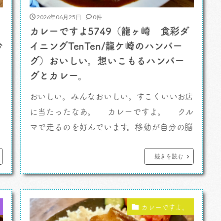
2026年06月25日
0件
カレーですよ5749（龍ヶ崎 食彩ダ
今
イニングTenTen/龍ケ崎のハンバー
グ）おいしい。想いこもるハンバー
グとカレー。
おいしい。みんなおいしい。すこくいいお店
に
に当たったなあ。 カレーですよ。 クル
マで走るのを好んでいます。移動が自分の脳
る
の刺激になるから。手足を痛めてしまった
ここ半月以上、極力外出を控えていたんです
続きを読む
が、やっと持ち直してきました。以前よりは
い
走る距離も時間も減った気がするけどね。
しかし、とはいえ、移動はわたしの思考の
カレーですよ。
時間だから。色々とアイディアや […]