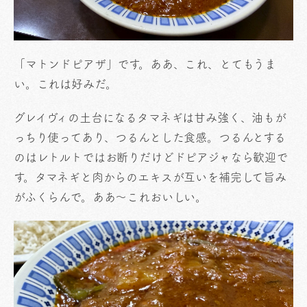
「マトンドピアザ」です。ああ、これ、とてもうま
い。これは好みだ。
グレイヴィの土台になるタマネギは甘み強く、油もが
っちり使ってあり、つるんとした食感。つるんとする
のはレトルトではお断りだけどドピアジャなら歓迎で
す。タマネギと肉からのエキスが互いを補完して旨み
がふくらんで。ああ〜これおいしい。