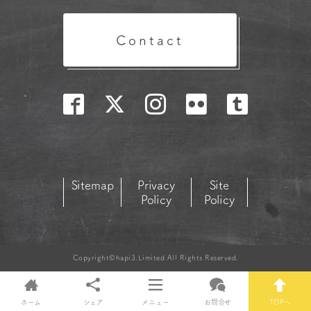
Contact
Sitemap
Privacy
Site
Policy
Policy
Copyright©hapi3.Limited All Rights Reserved.
ホーム
シェア
メニュー
お問合せ
TOPへ