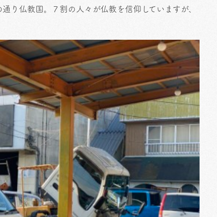
の通り仏教国。７割の人々が仏教を信仰していますが、
。