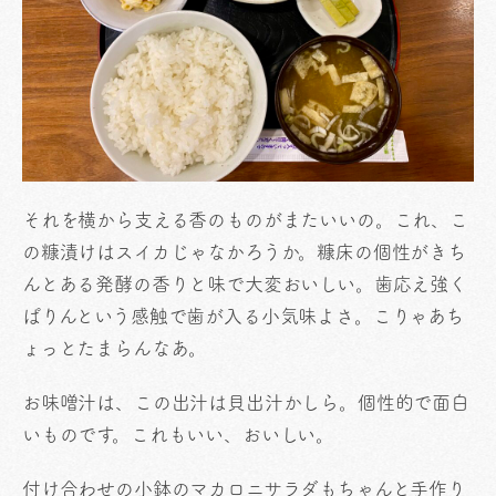
それを横から支える香のものがまたいいの。これ、こ
の糠漬けはスイカじゃなかろうか。糠床の個性がきち
んとある発酵の香りと味で大変おいしい。歯応え強く
ぱりんという感触で歯が入る小気味よさ。こりゃあち
ょっとたまらんなあ。
お味噌汁は、この出汁は貝出汁かしら。個性的で面白
いものです。これもいい、おいしい。
付け合わせの小鉢のマカロニサラダもちゃんと手作り