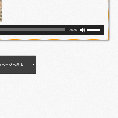
ボ
00:00
リ
ュ
ー
ム
のページへ戻る
調
節
に
は
上
下
矢
印