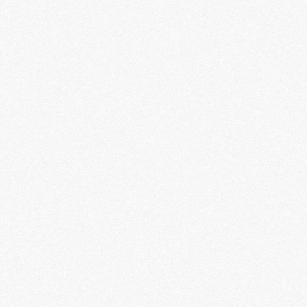
キ
ー
を
使
っ
て
く
だ
さ
い。