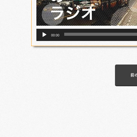
音
00:00
声
プ
レ
ー
前
ヤ
ー