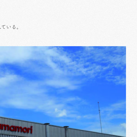
している。
。