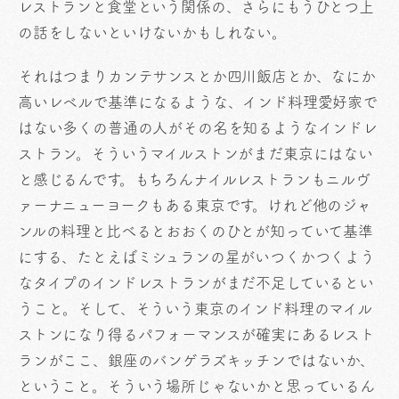
レストランと食堂という関係の、さらにもうひとつ上
の話をしないといけないかもしれない。
それはつまりカンテサンスとか四川飯店とか、なにか
高いレベルで基準になるような、インド料理愛好家で
はない多くの普通の人がその名を知るようなインドレ
ストラン。そういうマイルストンがまだ東京にはない
と感じるんです。もちろんナイルレストランもニルヴ
ァーナニューヨークもある東京です。けれど他のジャ
ンルの料理と比べるとおおくのひとが知っていて基準
にする、たとえばミシュランの星がいつくかつくよう
なタイプのインドレストランがまだ不足しているとい
うこと。そして、そういう東京のインド料理のマイル
ストンになり得るパフォーマンスが確実にあるレスト
ランがここ、銀座のバンゲラズキッチンではないか、
ということ。そういう場所じゃないかと思っているん