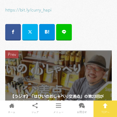
https://bit.ly/curry_hapi
Prev
【ラジオ】「はぴいのおしゃべり交差点」の第23回が
放送になりました。【ゲスト】栗原 千温 さん
ホーム
シェア
メニュー
お問合せ
TOPへ