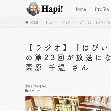
Home
Profile
HOME
Blog
メディア
【ラジオ】「はぴいのお
【ラジオ】「はぴい
の第23回が放送に
栗原 千温 さん
2021年03月06日
メディア