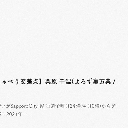
おしゃべり交差点】栗原 千温(よろず裏方業 /
apporoCityFM 毎週金曜日24時(翌日0時)からゲ
！2021年…