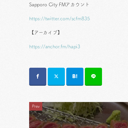
Sapporo City FMアカウント
https://twitter.com/scfm835
【アーカイブ】
https://anchor.fm/hapi3
Prev