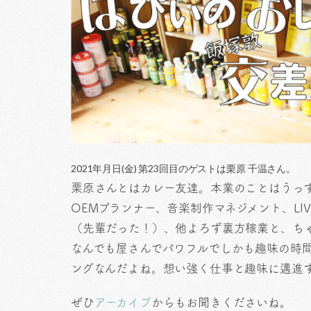
2021年月日(金) 第23回目のゲストは栗原 千温
さん。
栗原さんとはカレー友達。本業のことはうっす
OEMプランナー、音楽制作マネジメント、L
（先輩だった！）、他よろず裏方稼業と、ち
なんでも屋さんでパワフルでしかも趣味の時
ングなんだよね。想い強く仕事と趣味に邁進
ぜひ
アーカイブ
からもお聞きくださいね。