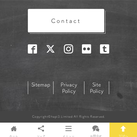
Contact
Sitemap
Privacy
Site
Policy
Policy
Copyright©hapi3.Limited All Rights Reserved.
ホーム
シェア
メニュー
お問合せ
TOPへ