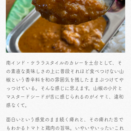
南インド・ケララスタイルのカレーを土台として、そ
の素直な美味しさの上に普段それほど食べつけない山
椒という香辛料を和の雰囲気を残したままぶつけてや
っつけている。そんな感じに思えます。山椒の小片と
マスタードシードが舌に感じられるのがイヤミ、違和
感なくて。
面白いという感覚のまま続く痺れと、その痺れた舌で
もわかるトマトと鶏肉の旨味。いやいやいったいこれ