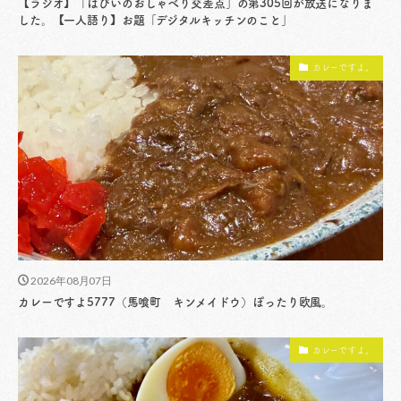
【ラジオ】「はぴいのおしゃべり交差点」の第305回が放送になりま
した。【一人語り】お題「デジタルキッチンのこと」
カレーですよ。
2026年08月07日
カレーですよ5777（馬喰町 キンメイドウ）ぽったり欧風。
カレーですよ。