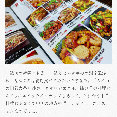
「鶏肉の新疆辛味煮」「鶏とじゃが芋のの湖南風炒
め」なんてのは絶対食べてみたいですなあ。「カイコ
の蛹強火香り炒め」とかウシガエル、蜂の子の料理な
んてワイルドなラインナップもあって、とにかく中華
料理じゃなくて中国の地方料理、チャイニーズエスニ
ックなのですよ。