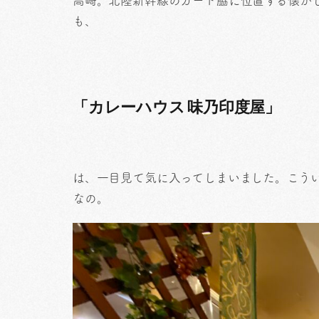
高崎。北陸新幹線のガード脇に位置する懐か
も、
「カレーハウス 味乃印度屋」
は、一目見て気に入ってしまいました。こう
なの。