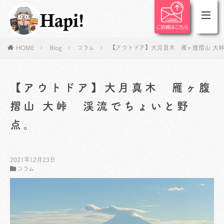
HOME
Blog
コラム
【アウトドア】大月真木 雁ヶ腹摺山 大
【アウトドア】大月真木 雁ヶ腹
摺山 大峠 渓流でちょいと野
点。
2021年12月23日
コラム