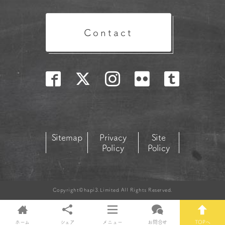
Contact
Sitemap
Privacy
Site
Policy
Policy
Copyright©hapi3.Limited All Rights Reserved.
ホーム
シェア
メニュー
お問合せ
TOPへ