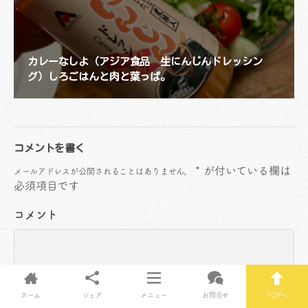
カレーなしよ（アジア食品 生にんじんドレッシン
グ）しろごはんと肉と葉っぱ。
コメントを書く
*
が付いている欄は
メールアドレスが公開されることはありません。
必須項目です
コメント
ホーム
シェア
メニュー
お問合せ
TOPへ