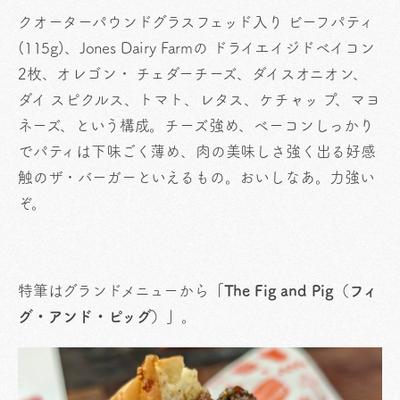
クオーターパウンドグラスフェッド入り ビーフパティ
(115g)、Jones Dairy Farmの ドライエイジドベイコン
2枚、オレゴン・ チェダーチーズ、ダイスオニオン、
ダイ スピクルス、トマト、レタス、ケチャッ プ、マヨ
ネーズ、という構成。チーズ強め、ベーコンしっかり
でパティは下味ごく薄め、肉の美味しさ強く出る好感
触のザ・バーガーといえるもの。おいしなあ。力強い
ぞ。
特筆はグランドメニューから
「The Fig and Pig（フィ
グ・アンド・ピッグ）」
。