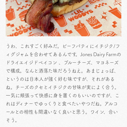
うわ、これすごく好みだ。ビーフパティにイチジク/フ
ィグジャムを合わせてあるんです。Jones Dairy Farmの
ドライエイジドベイコン 、ブルーチーズ、マヨネーズ
で構成。なんと洒落た味だろうねえ。あまじょっぱ、
というのは日本人が強く好む味ですが、それがある
ね。チーズのクセとイチジクの甘味が実によく合う。
一気に頬張って快感に身を置くのもいいのですが、こ
れはディナーでゆっくりと食べたいやつだね。アルコ
ールとの相性も間違いなく良いと思う。ワイン、合い
そう。