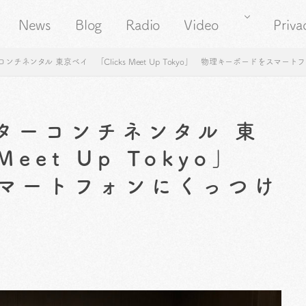
News
Blog
Radio
Video
Priva
チネンタル 東京ベイ 「Clicks Meet Up Tokyo」 物理キーボードをスマー
ターコンチネンタル 東
Meet Up Tokyo」
マートフォンにくっつけ