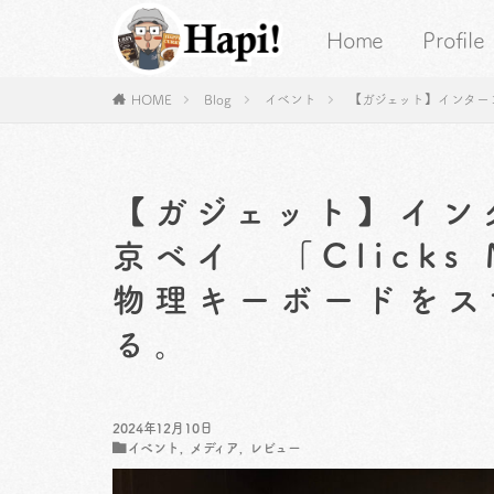
Home
Profile
HOME
Blog
イベント
【ガジェット】インターコン
【ガジェット】イン
京ベイ 「Clicks 
物理キーボードをス
る。
2024年12月10日
イベント
,
メディア
,
レビュー