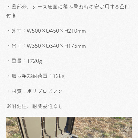
・蓋部分、ケース底面に積み重ね時の安定用する凸凹
付き
・外寸：W500×D450×H210mm
・内寸：W350×D340×H175mm
・重量：1720g
・取っ手部耐荷重：12kg
・材質：ポリプロピレン
※耐油性、耐薬品性なし