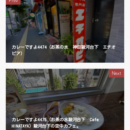
Prev
カレーですよ4474（お茶の水 神田駿河台下 エチオ
ピア）
Next
カレーですよ4475（お茶の水駿河台下 Cafe
HINATAYA）駿河台下の空中カフェ。