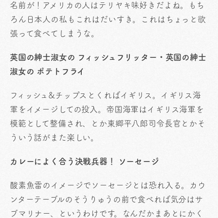
名前が！アメリカの人はテリヤキ味好きだよね。もち
ろん日本人の私もこれはだいすき。これはちょっと欲
張って食べてしまうな。
英国の紳士淑女の フィッシュフリッター・英国の紳士
淑女の ポテトフライ
フィッシュ&チップスとくればイギリス。イギリス海
軍をイメージしての投入。帝国海軍はイギリス海軍を
模範として整備され、とか東郷平八郎司令長官とかそ
ういう話がまた楽しい。
カレーによく合う決戦兵器！ ソーセージ
酸素魚雷のイメージでソーセージとは恐れ入る。カウ
ンターテーブルのそうりゅうの前で食べれば気分はサ
ブマリナー、というわけです。なんだかまあとにかく