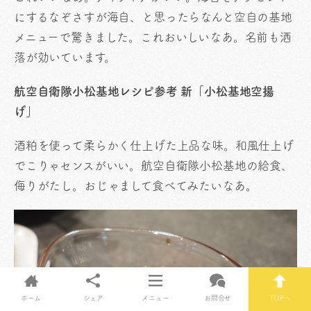
にするなぞさすが海自、と思ったらなんと空自の基地
メニューで驚きました。これおいしいなあ。名前も洒
落が効いています。
航空自衛隊小松基地レシピ参考 新「小松基地空揚
げ」
酒粕を使って柔らかく仕上げた上品な味。和風仕上げ
でこりゃセンスがいい。航空自衛隊小松基地の給食、
侮りがたし。おじゃまして食べてみたいなあ。
ホーム
シェア
メニュー
お問合せ
TOPへ