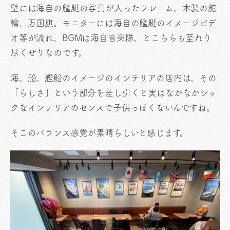
壁には海自の艦艇の写真が入ったフレーム、木製の舵
輪、万国旗。モニターには海自の艦艇のイメージビデ
オ等が流れ、BGMは海自音楽隊、とこちらも至れり
尽くせりなのです。
海、船、艦船のイメージのインテリアの店内は、その
「らしさ」という部分を差し引くと実はなかなかシッ
クなインテリアのセンスで子供っぽくないんですね。
そこのバランス感覚が素晴らしいと感じます。