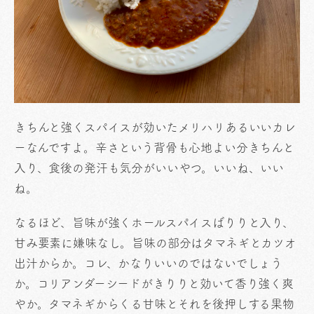
きちんと強くスパイスが効いたメリハリあるいいカレ
ーなんですよ。辛さという背骨も心地よい分きちんと
入り、食後の発汗も気分がいいやつ。いいね、いい
ね。
なるほど、旨味が強くホールスパイスばりりと入り、
甘み要素に嫌味なし。旨味の部分はタマネギとカツオ
出汁からか。コレ、かなりいいのではないでしょう
か。コリアンダーシードがきりりと効いて香り強く爽
やか。タマネギからくる甘味とそれを後押しする果物