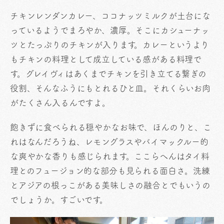
チキンレンダンカレー、ココナッツミルクが土台にな
っているようでまろやか、濃厚。そこにカシューナッ
ツとたっぷりのチキンが入ります。カレーというより
もチキンの料理として成立している感がある料理で
す。グレイヴィはあくまでチキンを引き立てる繋ぎの
役割、そんなふうにもとれるひと皿。それくらいお肉
がたくさん入るんですよ。
飽きずに食べられる穏やかなお味で、ほんのりと、こ
れはなんだろうね、レモングラスやバイマックルー的
な爽やかな香りも感じられます。ここらへんはタイ料
理とのフュージョン的な部分も見られる面白さ。洗練
とアジアの根っこがある美味しさの融合とでもいうの
でしょうか。すごいです。