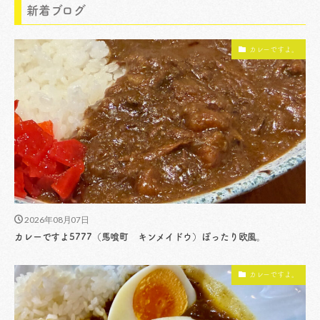
新着ブログ
カレーですよ。
2026年08月07日
カレーですよ5777（馬喰町 キンメイドウ）ぽったり欧風。
カレーですよ。