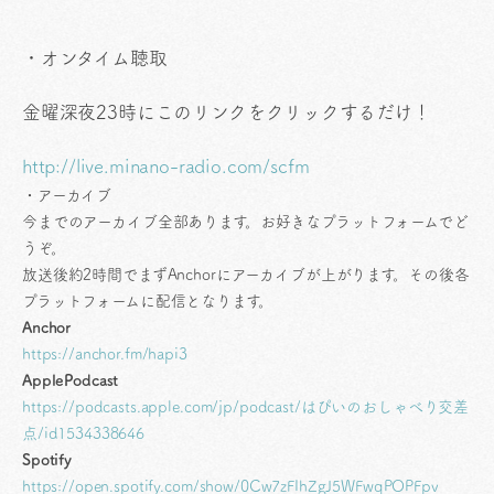
・オンタイム聴取
金曜深夜23時にこのリンクをクリックするだけ！
http://live.minano-radio.com/scfm
・アーカイブ
今までのアーカイブ全部あります。お好きなプラットフォームでど
うぞ。
放送後約2時間でまずAnchorにアーカイブが上がります。その後各
プラットフォームに配信となります。
Anchor
https://anchor.fm/hapi3
ApplePodcast
https://podcasts.apple.com/jp/podcast/はぴいのおしゃべり交差
点/id1534338646
Spotify
https://open.spotify.com/show/0Cw7zFIhZgJ5WFwqPOPFpv