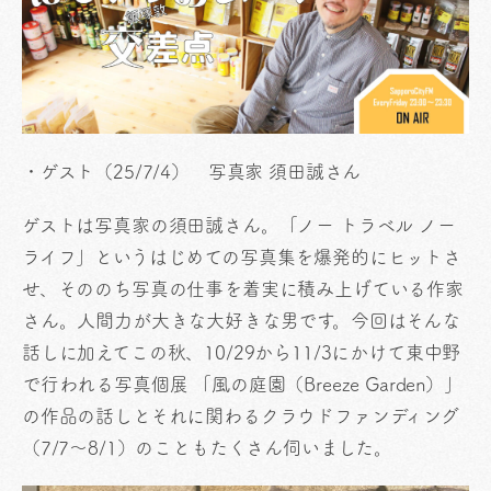
・ゲスト（25/7/4） 写真家 須田誠さん
ゲストは写真家の須田誠さん。「ノー トラベル ノー
ライフ」というはじめての写真集を爆発的にヒットさ
せ、そののち写真の仕事を着実に積み上げている作家
さん。人間力が大きな大好きな男です。今回はそんな
話しに加えてこの秋、10/29から11/3にかけて東中野
で行われる写真個展 「風の庭園（Breeze Garden）」
の作品の話しとそれに関わるクラウドファンディング
（7/7～8/1）のこともたくさん伺いました。