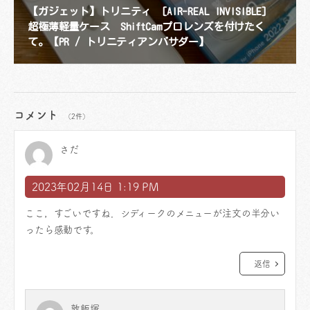
【ガジェット】トリニティ [AIR-REAL INVISIBLE]
超極薄軽量ケース ShiftCamプロレンズを付けたく
て。【PR / トリニティアンバサダー】
コメント
（2件）
さだ
2023年02月14日 1:19 PM
ここ，すごいですね．シディークのメニューが注文の半分い
ったら感動です。
返信
敦飯塚