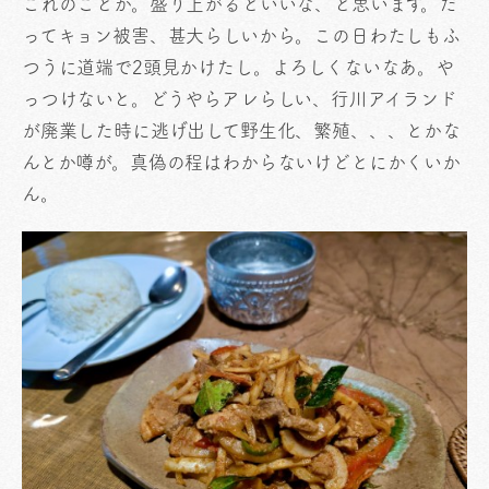
これのことか。盛り上がるといいな、と思います。だ
ってキョン被害、甚大らしいから。この日わたしもふ
つうに道端で2頭見かけたし。よろしくないなあ。や
っつけないと。どうやらアレらしい、行川アイランド
が廃業した時に逃げ出して野生化、繁殖、、、とかな
んとか噂が。真偽の程はわからないけどとにかくいか
ん。