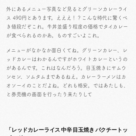
外にあるメニュー写真など見るとグリーンカレーライ
ス 490円とあります。えええ！？こんな時代に驚くべ
き値段だぞこれ。牛丼並盛り程度の価格でタイカレー
が食べられるのかあ。ものすごいよこれ。
メニューがなかなか面白くてね。グリーンカレー、レ
ッドカレーはわかるんですがホワイトカレーというの
があるんです。これはなんだろう。目玉焼きにヤムウ
ンセン、ソムタムまであるねえ。カレーラーメンはカ
オソーイのことだよね。どれも格安。ではあたしも、
と券売機の画面を行ったり来たりして
「レッドカレーライス 中辛 目玉焼き パクチートッ