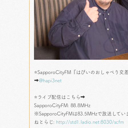
⭐SapporoCityFM『はぴいのおしゃべり交差点
➡
@hapi3net
⭐ライブ配信はこちら➡
SapporoCityFM: 88.8MHz
※SapporoCityFMは83.5MHzで放送して
ねとらじ:
http://std1.ladio.net:8030/scfm