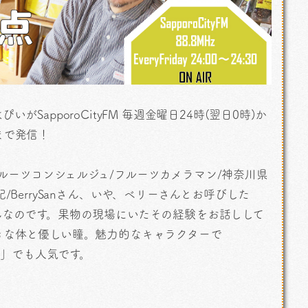
SapporoCityFM 毎週金曜日24時(翌日0時)か
まで発信！
トはフルーツコンシェルジュ/フルーツカメラマン/神奈川県
BerrySanさん、いや、ベリーさんとお呼びした
んなのです。果物の現場にいたその経験をお話しして
きな体と優しい瞳。魅力的なキャラクターで
オ」でも人気です。