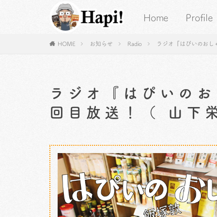
Home
Profile
HOME
お知らせ
Radio
ラジオ『はぴいのおしゃべ
ラジオ『はぴいのお
回目放送！（ 山下栄紀