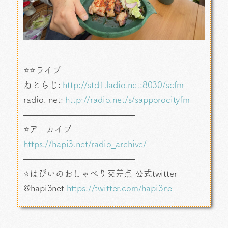
⭐⭐ライブ
ねとらじ:
http://std1.ladio.net:8030/scfm
radio. net:
http://radio.net/s/sapporocityfm
—————————————
⭐アーカイブ
https://hapi3.net/radio_archive/
—————————————
⭐はぴいのおしゃべり交差点 公式twitter
@hapi3net
https://twitter.com/hapi3ne