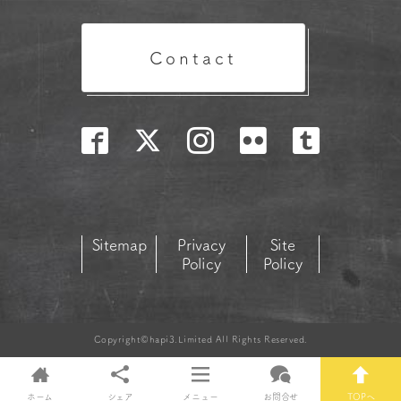
Contact
Sitemap
Privacy
Site
Policy
Policy
Copyright©hapi3.Limited All Rights Reserved.
ホーム
シェア
メニュー
お問合せ
TOPへ