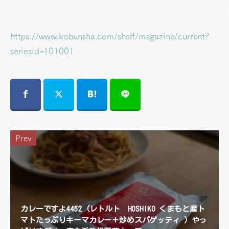
https://www.kobunsha.com/shelf/magazine/current?
seriesid=101001
Prev
カレーですよ4452（レトルト HOSHIKO くまもと産ト
マトたっぷりキーマカレー＋炒めスパゲッティ ）やっ