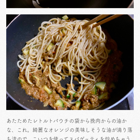
あたためたレトルトパウチの袋から挽肉からの油か
な、これ。綺麗なオレンジの美味しそうな油が滴り落
ち流ので、こいつを使ってスパゲッティを炒めちゃう