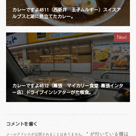
カレーですよ4511（西新井 王子ムルギー）スイスア
ルプスと湖に見立てたカレー。
Next
カレーですよ4512（幕張 マイカリー食堂 幕張インタ
ー店）ドライブインシアターがた喫食。
コメントを書く
*
が付いている欄は
メールアドレスが公開されることはありません。