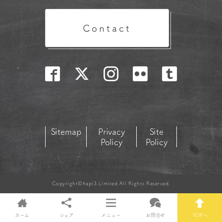
Contact
Sitemap
Privacy
Site
Policy
Policy
Copyright©hapi3.Limited All Rights Reserved.
ホーム
シェア
メニュー
お問合せ
TOPへ