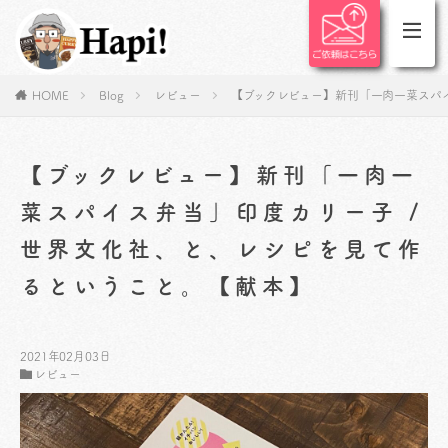
HOME
Blog
レビュー
【ブックレビュー】新刊「一肉一菜スパ
【ブックレビュー】新刊「一肉一
菜スパイス弁当」印度カリー子 /
世界文化社、と、レシピを見て作
るということ。【献本】
2021年02月03日
レビュー